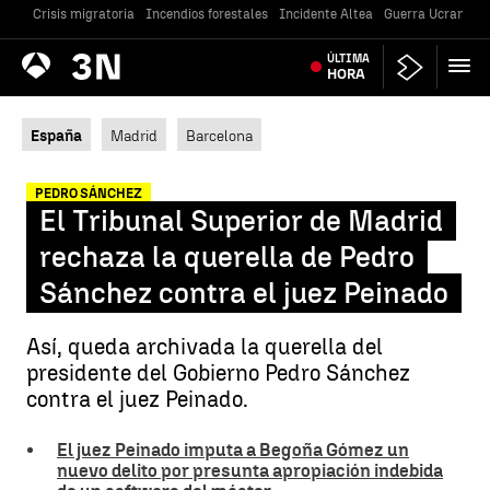
Crisis migratoria
Incendios forestales
Incidente Altea
Guerra Ucrania
Antena
ÚLTIMA
Noticias
3
HORA
España
Madrid
Barcelona
PEDRO SÁNCHEZ
El Tribunal Superior de Madrid
rechaza la querella de Pedro
Sánchez contra el juez Peinado
Así, queda archivada la querella del
presidente del Gobierno Pedro Sánchez
contra el juez Peinado.
El juez Peinado imputa a Begoña Gómez un
nuevo delito por presunta apropiación indebida