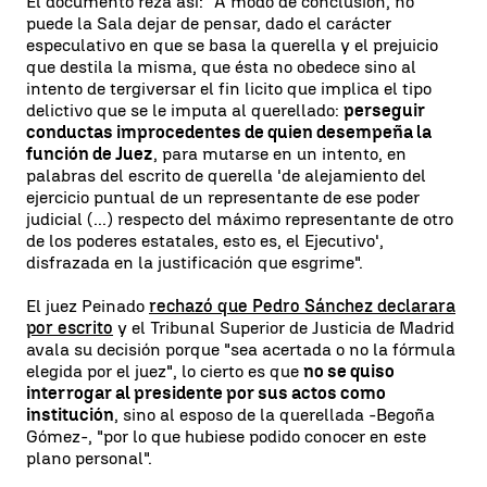
El documento reza así: "A modo de conclusión, no
puede la Sala dejar de pensar, dado el carácter
especulativo en que se basa la querella y el prejuicio
que destila la misma, que ésta no obedece sino al
intento de tergiversar el fin licito que implica el tipo
delictivo que se le imputa al querellado:
perseguir
conductas improcedentes de quien desempeña la
función de Juez
, para mutarse en un intento, en
palabras del escrito de querella 'de alejamiento del
ejercicio puntual de un representante de ese poder
judicial (...) respecto del máximo representante de otro
de los poderes estatales, esto es, el Ejecutivo',
disfrazada en la justificación que esgrime".
El juez Peinado
rechazó que Pedro Sánchez declarara
por escrito
y el Tribunal Superior de Justicia de Madrid
avala su decisión porque "sea acertada o no la fórmula
elegida por el juez", lo cierto es que
no se quiso
interrogar al presidente por sus actos como
institución
, sino al esposo de la querellada -Begoña
Gómez-, "por lo que hubiese podido conocer en este
plano personal".