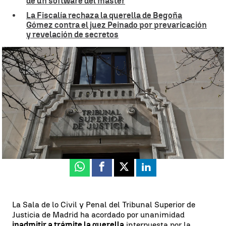
de un software del máster
La Fiscalía rechaza la querella de Begoña
Gómez contra el juez Peinado por prevaricación
y revelación de secretos
El TSJM rechaza la querella contra Peinado |
EFE
Rosario Miñano
Actualizado:
18 de octubre de 2024, 21:15
Publicado:
18 de octubre de 2024, 13:39
Whatsapp
Facebook
X
Linkedin
La Sala de lo Civil y Penal del Tribunal Superior de
Justicia de Madrid ha acordado por unanimidad
inadmitir a trámite la querella
interpuesta por la