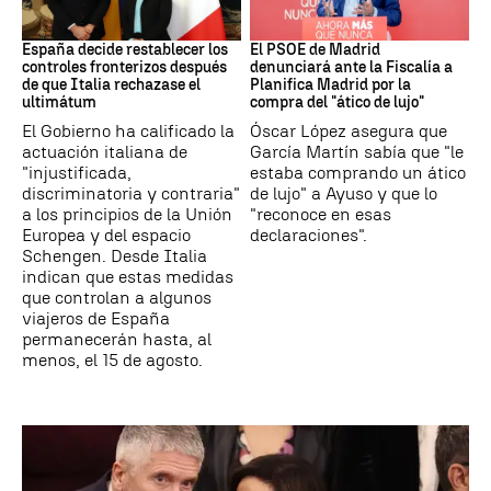
CRISIS MIGRATORIA
PSOE MADRID
España decide restablecer los
El PSOE de Madrid
controles fronterizos después
denunciará ante la Fiscalía a
de que Italia rechazase el
Planifica Madrid por la
ultimátum
compra del "ático de lujo"
El Gobierno ha calificado la
Óscar López asegura que
actuación italiana de
García Martín sabía que "le
"injustificada,
estaba comprando un ático
discriminatoria y contraria"
de lujo" a Ayuso y que lo
a los principios de la Unión
"reconoce en esas
Europea y del espacio
declaraciones".
Schengen. Desde Italia
indican que estas medidas
que controlan a algunos
viajeros de España
permanecerán hasta, al
menos, el 15 de agosto.