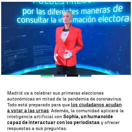
Sophia, el humanoide que informará a tiempo real a los
periodistas sobre las elecciones en Madrid |
Antena 3
Rosario Miñano
Publicado:
03 de mayo de 2021, 17:47
Whatsapp
Facebook
X
Linkedin
Madrid va a celebrar sus primeras elecciones
autonómicas en mitad de la pandemia de coronavirus.
Todo está preparado para que
los ciudadanos acudan
a votar a las urnas
. Además, la comunidad aplicará la
inteligencia artificial con
Sophia, un humanoide
capaz de interactuar con los periodistas
y ofrecer
respuestas a sus preguntas.