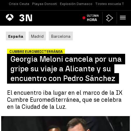
Crisis Ceuta
Playas Donosti
Explosión Damasco
Tiroteo escuela Taila
Antena
ÚLTIMA
Noticias
3
HORA
España
Madrid
Barcelona
CUMBRE EUROMEDITERRÁNEA
Georgia Meloni cancela por una
gripe su viaje a Alicante y su
encuentro con Pedro Sánchez
El encuentro iba lugar en el marco de la IX
Cumbre Euromediterránea, que se celebra
en la Ciudad de la Luz.