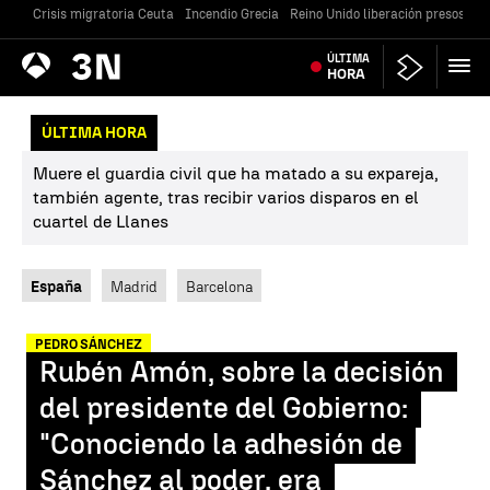
Crisis migratoria Ceuta
Incendio Grecia
Reino Unido liberación presos
Gu
Antena
ÚLTIMA
Noticias
3
HORA
ÚLTIMA HORA
Muere el guardia civil que ha matado a su expareja,
también agente, tras recibir varios disparos en el
cuartel de Llanes
España
Madrid
Barcelona
PEDRO SÁNCHEZ
Rubén Amón, sobre la decisión
del presidente del Gobierno:
"Conociendo la adhesión de
Sánchez al poder, era