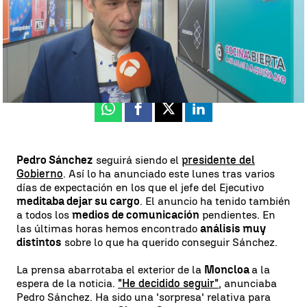
Luis Alcantud
Publicado:
29 de abril de 2024, 16:07
Whatsapp
Facebook
X
Linkedin
Pedro Sánchez
seguirá siendo el
presidente del
Gobierno
. Así lo ha anunciado este lunes tras varios
días de expectación en los que el jefe del Ejecutivo
meditaba dejar su cargo
. El anuncio ha tenido también
a todos los
medios de comunicación
pendientes. En
las últimas horas hemos encontrado
análisis muy
distintos
sobre lo que ha querido conseguir Sánchez.
La prensa abarrotaba el exterior de la
Moncloa
a la
espera de la noticia.
"He decidido seguir"
, anunciaba
Pedro Sánchez. Ha sido una 'sorpresa' relativa para