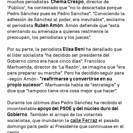
muchos periodistas.
Chema Crespo
, director de
'Público', ha contestado que "no lo descartaba porque
Pedro Sánchez pues es Pedro Sánchez". "Conociendo la
adhesión de Sánchez al poder, era inevitable", exclama
el periodista
Rubén Amón
. Amón defiende que "está
orientando su amenaza a quienes realmente le
preocupan, los periodistas y los jueces".
Por su parte, la periodista
Elisa Beni
ha detallado que
el líder socialista "ha decidido ser presidente del
Gobierno como era hace cinco días". Francisco
Marhuenda, director de 'La Razón', se imagina que "era
para preparar su marcha". Pero ha decidido seguir para
-según Amón-
"reafirmarse y convertirse en su
propio sucesor"
. Marhuenda habla de "estrategia" y
dice que "tampoco tiene otra cosa mejor que hacer".
Durante los últimos días Pedro Sánchez ha recibido el
incontestable
apoyo del PSOE y del núcleo duro del
Gobierno
. También el arropo de los votantes
socialistas, que inundaron la
calle Ferraz
el pasado
domingo para pedir al Presidente que continuase en el
cargo.