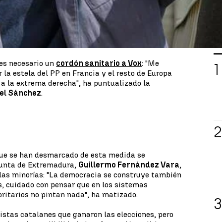
hay formaciones que están dispuestas "a pactar
e les interesa que haya inestabilidad para poder
puesta de Feijóo parece no haber convencido a una
a de verdad a chiste", ha respondido
Héctor
L
el Congreso.
 es necesario un
cordón sanitario a Vox
: "Me
 la estela del PP en Francia y el resto de Europa
 a la extrema derecha", ha puntualizado la
el Sánchez
.
 que se han desmarcado de esta medida se
 Junta de Extremadura,
Guillermo Fernández Vara
,
 las minorías: "La democracia se construye también
as, cuidado con pensar que en los sistemas
ritarios no pintan nada", ha matizado.
listas catalanes que ganaron las elecciones, pero