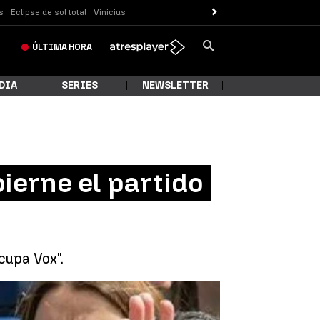
s
Eclipse de sol total
Vinicius
ÚLTIMA
HORA
DIA
SERIES
NEWSLETTER
ierne el partido
cupa Vox".
e gobierne el partido con la lista más votada |
EFE