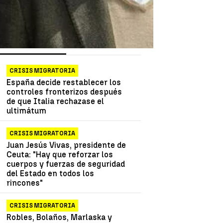
as más vistas
Lo último
CRISIS MIGRATORIA
España decide restablecer los
controles fronterizos después
de que Italia rechazase el
ultimátum
CRISIS MIGRATORIA
Juan Jesús Vivas, presidente de
Ceuta: "Hay que reforzar los
cuerpos y fuerzas de seguridad
del Estado en todos los
rincones"
CRISIS MIGRATORIA
Robles, Bolaños, Marlaska y