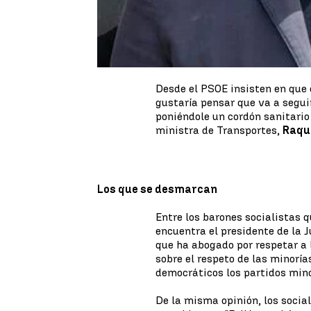
Al respecto, ha matizado que 
con todo y les vale todo porqu
gobernar". Sin embargo, la pro
parte de los socialistas: "Suen
Gómez
, portavoz del PSOE en 
Desde el PSOE insisten en que
gustaría pensar que va a seguir
poniéndole un cordón sanitario
ministra de Transportes,
Raqu
Los que se desmarcan
Entre los barones socialistas
encuentra el presidente de la
que ha abogado por respetar a
sobre el respeto de las minorí
democráticos los partidos mino
De la misma opinión, los socia