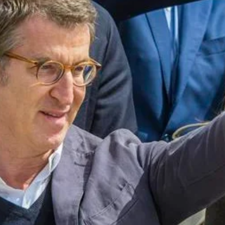
Whatsapp
Facebook
X
Linkedin
Feijóo
, ha tendido la mano al PSOE para que
a"
y evitar así pactos con partidos minoritarios que
ís que se somete a las minorías es un país
 'popular'.