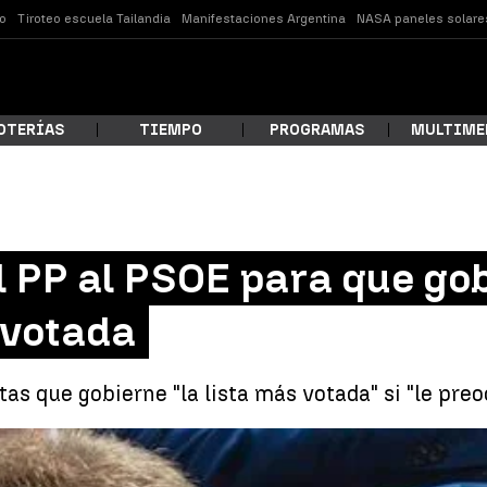
o
Tiroteo escuela Tailandia
Manifestaciones Argentina
NASA paneles solare
OTERÍAS
TIEMPO
PROGRAMAS
MULTIME
 estás buscando?
 PP al PSOE para que gob
 votada
tas que gobierne "la lista más votada" si "le preo
La propuesta del PP al PSOE para qu
ar