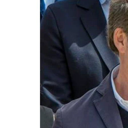
Antena 3 Noticias
Publicado:
13 de abril de 2022, 22:31
El líder del PP,
Alberto Núñez 
gobierne "la lista más votad
impongan sus políticas. "Un pa
inestable", ha dicho el dirigente