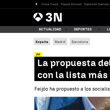
Crisis Ceuta
Playas Donosti
Explosión Damasc
Antena
Noticias
3
ACTUALIDAD
DEPORTES
L
España
Madrid
Barcelona
¿Qué
PP
La propuesta del
con la lista más
Feijóo ha propuesto a los socialis
Busc