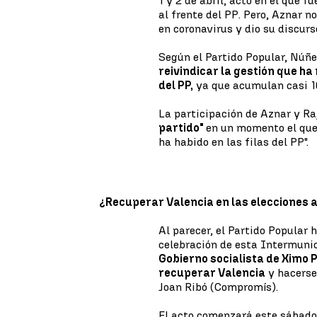
1 y 2 de abril, acto en el que f
al frente del PP. Pero, Aznar n
en coronavirus y dio su discurs
Según el Partido Popular, Núñez
reivindicar la gestión que h
del PP,
ya que acumulan casi 16
La participación de Aznar y Ra
partido"
en un momento el que 
ha habido en las filas del PP".
¿Recuperar Valencia en las elecciones
Al parecer, el Partido Popular
celebración de esta Intermuni
Gobierno socialista de Ximo 
recuperar Valencia
y hacerse
Joan Ribó (Compromís).
El acto comenzará este sábado 