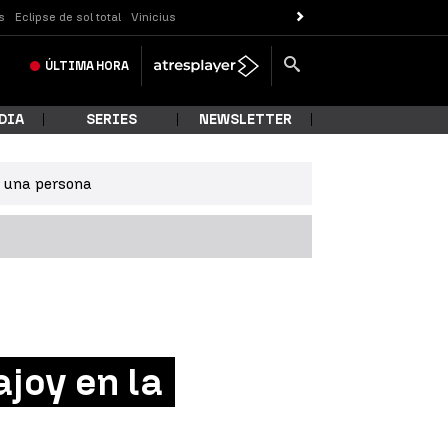
s
Eclipse de sol total
Vinicius
ÚLTIMA
HORA
DIA
SERIES
NEWSLETTER
e una persona
ajoy en la