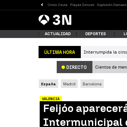
Crisis Ceuta
Playas Donosti
Explosión Damasc
Antena
Noticias
3
ACTUALIDAD
DEPORTES
L
Interrumpida la circ
ÚLTIMA HORA
¿Qué
Cientos de meno
DIRECTO
España
Madrid
Barcelona
VALENCIA
Feijóo aparecerá
Busc
Intermunicipal 