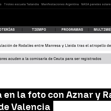
o
Tiroteo escuela Tailandia
Manifestaciones Argentina
NASA paneles solare
OTERÍAS
TIEMPO
PROGRAMAS
MULTIME
ulación de Rodalíes entre Manresa y Lleida tras el atropello d
 estás buscando?
res acuden a la comisaría de Ceuta para ser registrados
 en la foto con Aznar y R
ar
de Valencia