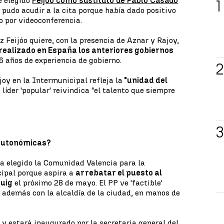
ue elegido
Feijóo como sustituto de Pablo Casado
o pudo acudir a la cita porque había dado positivo
o por videoconferencia.
 Feijóo quiere, con la presencia de Aznar y Rajoy,
a realizado en España los anteriores gobiernos
 años de experiencia de gobierno.
joy en la Intermunicipal refleja la
"unidad del
líder 'popular' reivindica "el talento que siempre
 autonómicas?
 ha elegido la Comunidad Valencia para la
cipal porque aspira a
arrebatar el puesto al
Puig
el próximo 28 de mayo. El PP ve 'factible'
 además con la alcaldía de la ciudad, en manos de
y estará inaugurado por la secretaria general del