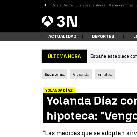
Crisis Ceuta
Juan Jesús Vivas
Mafia criminal
Antena
Noticias
3
ACTUALIDAD
DEPORTES
L
España establece con
ÚLTIMA HORA
¿Qué
Economía
Vivienda
Empleo
YOLANDA DÍAZ
Yolanda Díaz con
hipoteca: "Veng
Busc
"Las medidas que se adoptan sirv