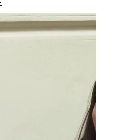
.
do desde hace muchos meses no" |
Antena 3 Noticias