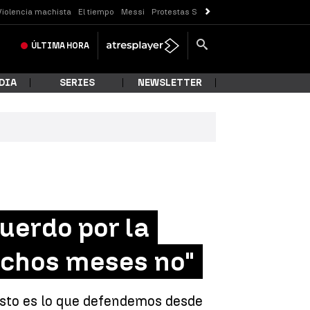
Violencia machista
El tiempo
Messi
Protestas Sóller
ÚLTIMA
HORA
DIA
SERIES
NEWSLETTER
uerdo por la
uchos meses no"
 Esto es lo que defendemos desde