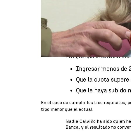
Este martes se ha aprobado en
para aliviar las hipotecas a 
menos de 25.200 euros anuales 
ese tiempo, solo pagarán intere
familias de clase media que, s
euros, podrán congelar su cuot
la hipoteca 7 años más.
Según el Gobierno,
se benefic
Pero ¿con qué
criterios
se dec
Ingresar menos de 2
Que la cuota supere 
Que le haya subido 
En el caso de cumplir los tres requisitos, 
tipo menor que el actual.
Nadia Calviño ha sido quien ha
Banca, y el resultado no conve