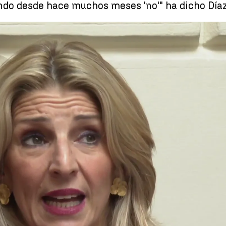
do desde hace muchos meses 'no'" ha dicho Díaz
da Díaz considera insuficiente el acuerdo por la hipoteca: "Vengo dicien
Whatsapp
Facebook
X
Linkedin
 16:16