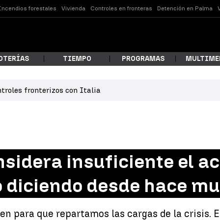
Incendios forestales
Vivienda
Controles en fronteras
Detención en Palma
OTERÍAS
TIEMPO
PROGRAMAS
MULTIME
troles fronterizos con Italia
 estás buscando?
sidera insuficiente el ac
o diciendo desde hace m
ar
en para que repartamos las cargas de la crisis.