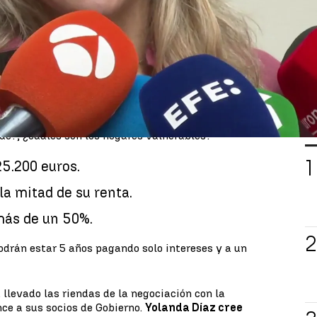
 el Consejo de Ministros un
paquete de medidas
las familias más vulnerables
, aquellas que cobren
podrán dejar de pagar capital durante 5 años. En
ses, y a un tipo más bajo. Por otro lado, las
egún el gobierno son las que ingresan hasta 29.400
a durante un año, pagar menos intereses y alargar
iarán
más de un millón de hogares vulnerables.
L
ide?, ¿cuáles son los hogares vulnerables?
5.200 euros.
la mitad de su renta.
más de un 50%.
podrán estar 5 años pagando solo intereses y a un
 llevado las riendas de la negociación con la
nce a sus socios de Gobierno.
Yolanda Díaz cree