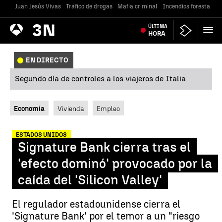
Juan Jesús Vivas
Tráfico de drogas
Mafia criminal
Incendios forestales
Antena
ÚLTIMA
Noticias
3
HORA
EN DIRECTO
Segundo día de controles a los viajeros de Italia
Economía
Vivienda
Empleo
ESTADOS UNIDOS
Signature Bank cierra tras el
'efecto dominó' provocado por la
caída del 'Silicon Valley'
El regulador estadounidense cierra el
'Signature Bank' por el temor a un "riesgo