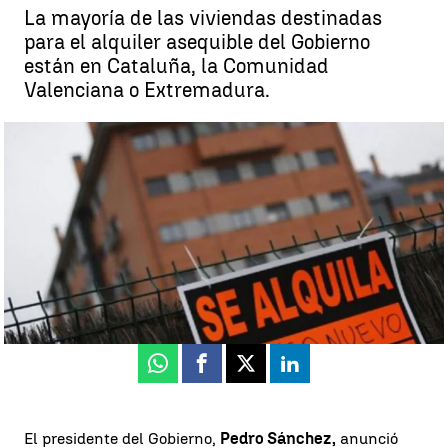
La mayoría de las viviendas destinadas
para el alquiler asequible del Gobierno
están en Cataluña, la Comunidad
Valenciana o Extremadura.
La situación de las viviendas de la Sareb |
EFE
Neila Gallego
Publicado:
18 de abril de 2023, 08:04
Whatsapp
Facebook
X
Linkedin
El presidente del Gobierno,
Pedro Sánchez,
anunció