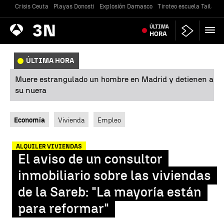
Crisis Ceuta
Playas Donosti
Explosión Damasco
Tiroteo escuela Tailandi
Antena
ÚLTIMA
Noticias
3
HORA
ÚLTIMA HORA
Muere estrangulado un hombre en Madrid y detienen a
su nuera
Economía
Vivienda
Empleo
ALQUILER VIVIENDAS
El aviso de un consultor
inmobiliario sobre las viviendas
de la Sareb: "La mayoría están
para reformar"