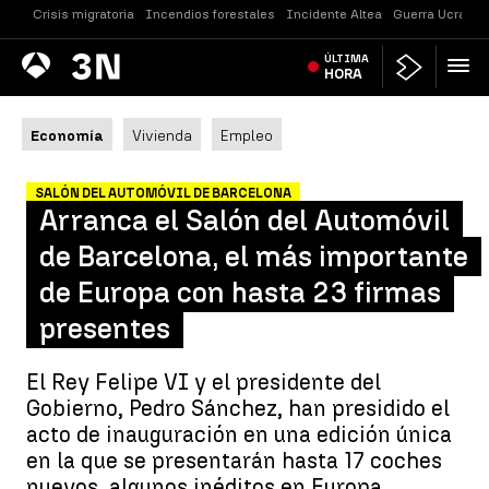
Crisis migratoria
Incendios forestales
Incidente Altea
Guerra Ucrania
Antena
ÚLTIMA
Noticias
3
HORA
Economía
Vivienda
Empleo
SALÓN DEL AUTOMÓVIL DE BARCELONA
Arranca el Salón del Automóvil
de Barcelona, el más importante
de Europa con hasta 23 firmas
presentes
El Rey Felipe VI y el presidente del
Gobierno, Pedro Sánchez, han presidido el
acto de inauguración en una edición única
en la que se presentarán hasta 17 coches
nuevos, algunos inéditos en Europa.