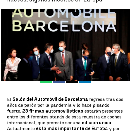
Arranca el Salón del Automóvil de Barcelona, el más importante
de Europa con hasta 23 firmas presentes |
EFE
Sara Rincón |
Sandra Izquierdo
Publicado:
30 de septiembre de 2021, 17:01
Whatsapp
Facebook
X
Linkedin
El
Salón del Automóvil de Barcelona
regresa tras dos
años de parón por la pandemia y lo hace pisando
fuerte.
23 firmas automovilísticas
estarán presentes
entre los diferentes stands de esta muestra de coches
internacional, que promete ser una
edición única.
Actualmente
es la más importante de Europa
y por