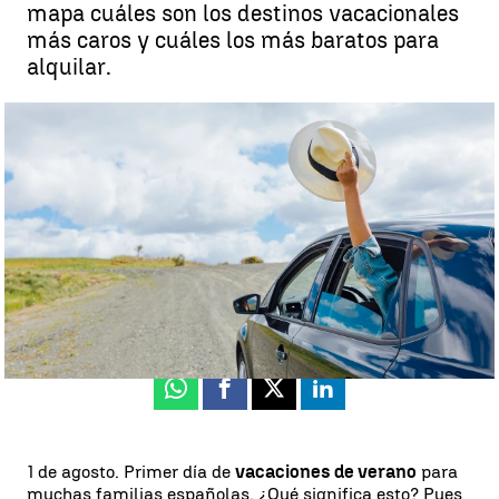
mapa cuáles son los destinos vacacionales
más caros y cuáles los más baratos para
alquilar.
Qué ciudad es más cara y cuál la más barata para alquilar este
verano |
Europa Press
Ángela Clemente
Publicado:
01 de agosto de 2023, 17:05
Whatsapp
Facebook
X
Linkedin
1 de agosto. Primer día de
vacaciones de verano
para
muchas familias españolas. ¿Qué significa esto? Pues