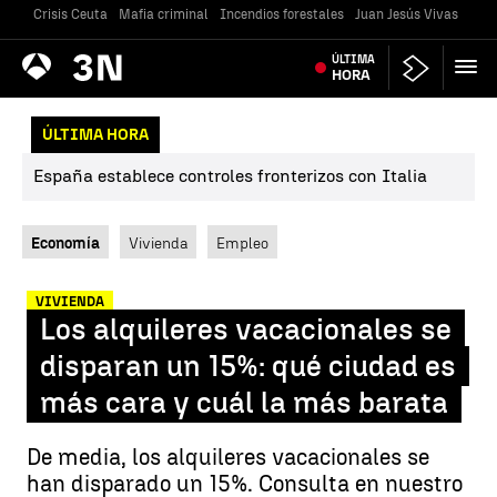
Crisis Ceuta
Mafia criminal
Incendios forestales
Juan Jesús Vivas
Vivi
Antena
ÚLTIMA
Noticias
3
HORA
ÚLTIMA HORA
España establece controles fronterizos con Italia
Economía
Vivienda
Empleo
VIVIENDA
Los alquileres vacacionales se
disparan un 15%: qué ciudad es
más cara y cuál la más barata
De media, los alquileres vacacionales se
han disparado un 15%. Consulta en nuestro