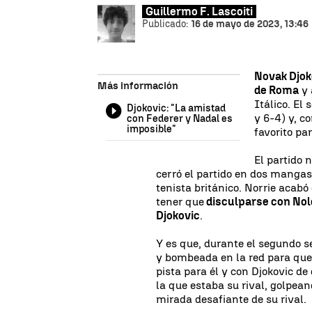
Guillermo F. Lascoiti
Publicado:
16 de mayo de 2023, 13:46
Novak Djok
Más información
de Roma
y 
Itálico. El
Djokovic: "La amistad
y 6-4) y, c
con Federer y Nadal es
imposible"
favorito par
El partido 
cerró el partido en dos mangas 
tenista británico. Norrie acabó
tener que
disculparse con Nol
Djokovic
.
Y es que, durante el segundo se
y bombeada en la red para que 
pista para él y con Djokovic d
la que estaba su rival, golpea
mirada desafiante de su rival.