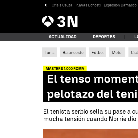
Crisis Ceuta
Playas Donosti
Explosión Damasco
Antena
Noticias
3
ACTUALIDAD
DEPORTES
L
Tenis
Baloncesto
Fútbol
Motor
Cic
¿Qué
MASTERS 1.000 ROMA
El tenso moment
pelotazo del teni
El tenista serbio sella su pase a 
mucha tensión cuando Norrie dio u
Bus