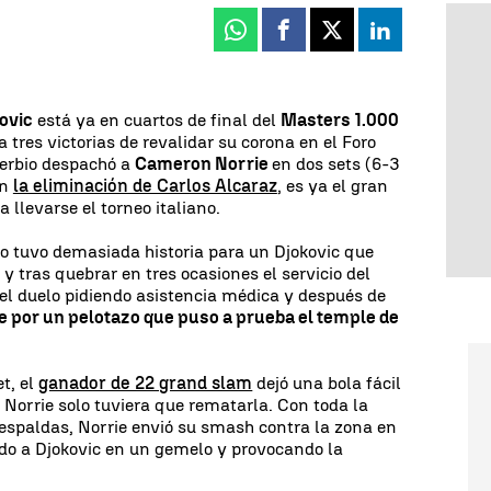
Whatsapp
Facebook
X
Linkedin
ovic
está ya en cuartos de final del
Masters 1.000
a tres victorias de revalidar su corona en el Foro
 serbio despachó a
Cameron Norrie
en dos sets (6-3
on
la eliminación de Carlos Alcaraz
, es ya el gran
a llevarse el torneo italiano.
no tuvo demasiada historia para un Djokovic que
y tras quebrar en tres ocasiones el servicio del
 el duelo pidiendo asistencia médica y después de
e por un pelotazo que puso a prueba el temple de
t, el
ganador de 22 grand slam
dejó una bola fácil
Norrie solo tuviera que rematarla. Con toda la
e espaldas, Norrie envió su smash contra la zona en
ndo a Djokovic en un gemelo y provocando la