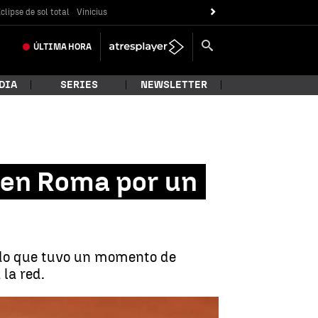
clipse de sol total
Vinicius
ÚLTIMA
HORA
DIA
SERIES
NEWSLETTER
 en Roma por un
rtido que tuvo un momento de
la red.