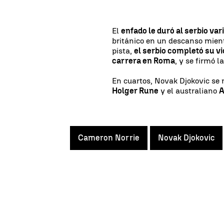
El
enfado le duró al serbio va
británico en un descanso mient
pista,
el serbio completó su v
carrera en Roma
, y se firmó l
En cuartos, Novak Djokovic se 
Holger Rune
y el australiano
A
Cameron Norrie
Novak Djokovic