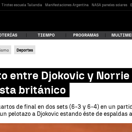
Tiroteo escuela Tailandia
Manifestaciones Argentina
NASA paneles solares
E
OTERÍAS
TIEMPO
PROGRAMAS
MULTIME
lismo
Deportes
 estás buscando?
o entre Djokovic y Norrie
sta británico
cuartos de final en dos sets (6-3 y 6-4) en un pa
n pelotazo a Djokovic estando éste de espaldas a 
car