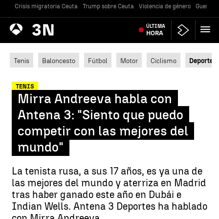
Crisis migratoria Ceuta
Trump sobre Ceuta
Violencia de género
Guerra U
Antena
ÚLTIMA
Noticias
3
HORA
Tenis
Baloncesto
Fútbol
Motor
Ciclismo
Deportes
TENIS
Mirra Andreeva habla con
Antena 3: "Siento que puedo
competir con las mejores del
mundo"
La tenista rusa, a sus 17 años, es ya una de
las mejores del mundo y aterriza en Madrid
tras haber ganado este año en Dubái e
Indian Wells. Antena 3 Deportes ha hablado
con Mirra Andreeva.