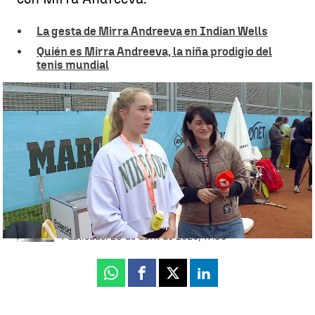
La gesta de Mirra Andreeva en Indian Wells
Quién es Mirra Andreeva, la niña prodigio del
tenis mundial
Mirra Andreeva conversa con Antena 3 Deportes antes del Mutua
Madrid Open: ""Disfrutaré del ambiente, me encanta Madrid y jugar
aquí" |
Vanessa Blasco | José Pablo García
Guillermo F. Lascoiti
Actualizado:
24 de abril de 2025, 15:51
Publicado:
23 de abril de 2025, 17:39
Whatsapp
Facebook
X
Linkedin