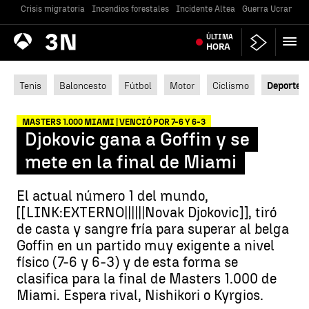
Crisis migratoria
Incendios forestales
Incidente Altea
Guerra Ucrania
Antena
ÚLTIMA
Noticias
3
HORA
Tenis
Baloncesto
Fútbol
Motor
Ciclismo
Deportes
MASTERS 1.000 MIAMI | VENCIÓ POR 7-6 Y 6-3
Djokovic gana a Goffin y se
mete en la final de Miami
El actual número 1 del mundo,
[[LINK:EXTERNO||||||Novak Djokovic]], tiró
de casta y sangre fría para superar al belga
Goffin en un partido muy exigente a nivel
físico (7-6 y 6-3) y de esta forma se
clasifica para la final de Masters 1.000 de
Miami. Espera rival, Nishikori o Kyrgios.