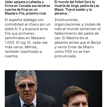
Jódar aplasta a Lehecka y
El mundo del fútbol llora la
firma en Canadá sus terceros
muerte de Jorge, padre de Leo
cuartos de final en un
Messi: "Fue el sostén y la
Masters: Fils, próximo rival
persona..."
El español doblega con
Instituciones,
comodidad al checo por un
organizaciones y clubes de
doble 6-3 y buscará ante
todo el mundo lamentan el
Fils sus primeras
fallecimiento del padre de
semifinales en Masters
Leo. El Madrid dio el
1.000. El top 10, cada vez
pésame antes que el Barça
más cerca. Mérida,
y tanto Inter de Miami
también clasificado a
como PSG no se han
cuartos.
pronunciado.