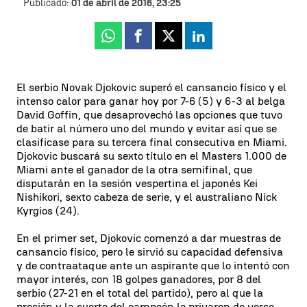
Publicado:
01 de abril de 2016, 23:25
Whatsapp
Facebook
X
Linkedin
El serbio Novak Djokovic superó el cansancio físico y el
intenso calor para ganar hoy por 7-6 (5) y 6-3 al belga
David Goffin, que desaprovechó las opciones que tuvo
de batir al número uno del mundo y evitar así que se
clasificase para su tercera final consecutiva en Miami.
Djokovic buscará su sexto título en el Masters 1.000 de
Miami ante el ganador de la otra semifinal, que
disputarán en la sesión vespertina el japonés Kei
Nishikori, sexto cabeza de serie, y el australiano Nick
Kyrgios (24).
En el primer set, Djokovic comenzó a dar muestras de
cansancio físico, pero le sirvió su capacidad defensiva
y de contraataque ante un aspirante que lo intentó con
mayor interés, con 18 golpes ganadores, por 8 del
serbio (27-21 en el total del partido), pero al que la
presión y la suerte del campeón le privaron de verse