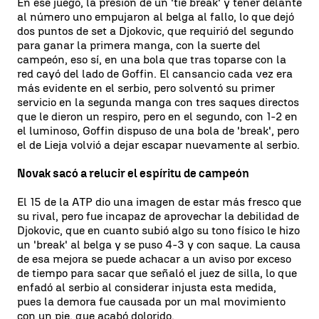
En ese juego, la presión de un 'tie break' y tener delante
al número uno empujaron al belga al fallo, lo que dejó
dos puntos de set a Djokovic, que requirió del segundo
para ganar la primera manga, con la suerte del
campeón, eso sí, en una bola que tras toparse con la
red cayó del lado de Goffin. El cansancio cada vez era
más evidente en el serbio, pero solventó su primer
servicio en la segunda manga con tres saques directos
que le dieron un respiro, pero en el segundo, con 1-2 en
el luminoso, Goffin dispuso de una bola de 'break', pero
el de Lieja volvió a dejar escapar nuevamente al serbio.
Novak sacó a relucir el espíritu de campeón
El 15 de la ATP dio una imagen de estar más fresco que
su rival, pero fue incapaz de aprovechar la debilidad de
Djokovic, que en cuanto subió algo su tono físico le hizo
un 'break' al belga y se puso 4-3 y con saque. La causa
de esa mejora se puede achacar a un aviso por exceso
de tiempo para sacar que señaló el juez de silla, lo que
enfadó al serbio al considerar injusta esta medida,
pues la demora fue causada por un mal movimiento
con un pie, que acabó dolorido.