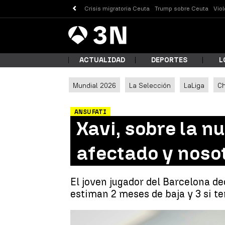
Crisis migratoria Ceuta
Trump sobre Ceuta
Vio
Antena
Noticias
3
ACTUALIDAD
DEPORTES
L
Mundial 2026
La Selección
LaLiga
C
¿Qué
ANSU FATI
Xavi, sobre la n
afectado y noso
El joven jugador del Barcelona dec
estiman 2 meses de baja y 3 si t
Busc