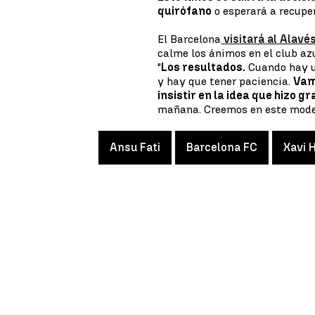
quirófano
o esperará a recuper
El Barcelona
visitará al Alavé
calme los ánimos en el club az
"
Los resultados.
Cuando hay u
y hay que tener paciencia.
Vam
insistir en la idea que hizo g
mañana. Creemos en este model
Ansu Fati
Barcelona FC
Xavi 