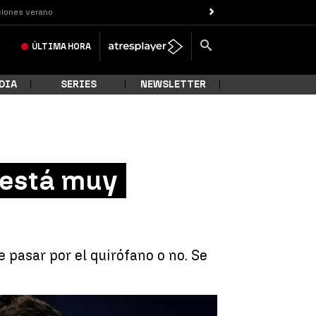
iones verano
ÚLTIMA
HORA
DIA
SERIES
NEWSLETTER
u está muy
e pasar por el quirófano o no. Se
Ansu está muy afectado y nosotros frustrados" |
EFE