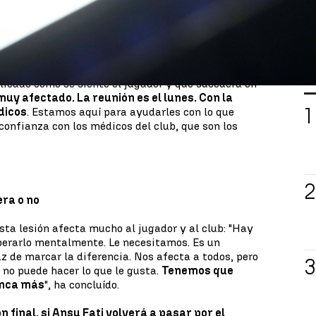
s porque le hemos intentado cuidar
. Estamos
portantes. Es muy difícil. Este contratiempo me
o hemos de seguir", ha dicho Xavi Hernández en la
do contra el Alavés.
L
plicado cómo se siente el jugador y qué sucederá en
uy afectado. La reunión es el lunes. Con la
dicos
. Estamos aquí para ayudarles con lo que
confianza con los médicos del club, que son los
era o no
ta lesión afecta mucho al jugador y al club: "Hay
perarlo mentalmente. Le necesitamos. Es un
z de marcar la diferencia. Nos afecta a todos, pero
 no puede hacer lo que le gusta.
Tenemos que
unca más
", ha concluído.
n final, si Ansu Fati volverá a pasar por el