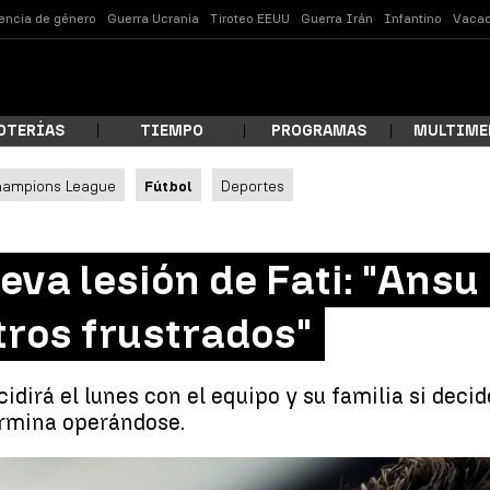
lencia de género
Guerra Ucrania
Tiroteo EEUU
Guerra Irán
Infantino
Vacac
OTERÍAS
TIEMPO
PROGRAMAS
MULTIME
hampions League
Fútbol
Deportes
 estás buscando?
ueva lesión de Fati: "Ans
tros frustrados"
idirá el lunes con el equipo y su familia si decid
ermina operándose.
ar
Xavi, sobre la nueva lesión de Fati: "