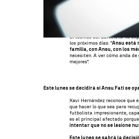
"
Estamos frustrados y triste
teniendo contratiempos muy im
sabe muy mal. Es una pena, per
rueda de prensa previa al parti
El técnico del Barcelona ha ex
los próximos días: "
Ansu está m
familia, con Ansu, con los mé
necesiten. A ver cómo anda de 
mejores".
Este lunes se decidirá si Ansu Fati se op
Xavi Hernández reconoce que es
que hacer lo que sea para recu
futbolista impresionante, capa
es el principal afectado porque
intentar que no se lesione n
Este lunes se sabrá la decisió