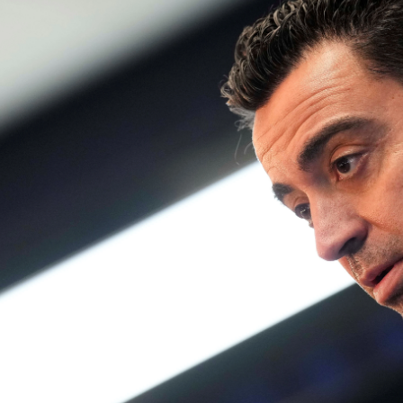
Whatsapp
Facebook
X
Linkedin
25
ha vuelto a ser un golpe muy duro para la moral
el propio Barcelona, que no se explica cómo ha