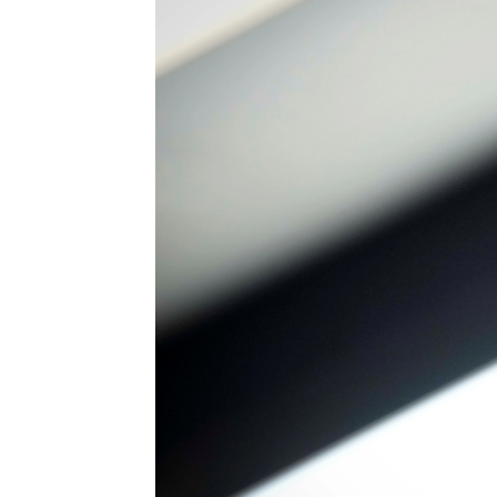
Juan Manuel M. Lardón
Publicado:
22 de enero de 2022, 16:
La nueva
lesión de Ansu Fati 
del jugador
, de su familia y d
vuelto a ocurrir.