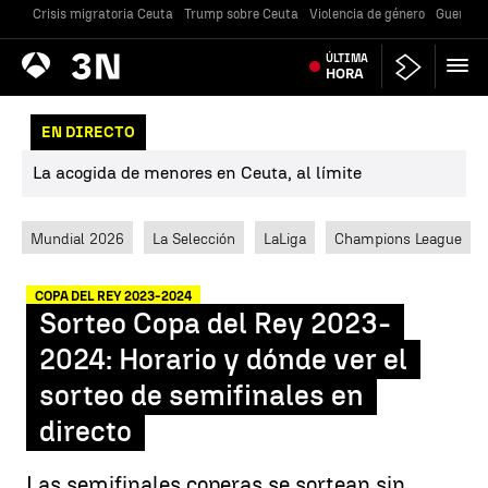
Crisis migratoria Ceuta
Trump sobre Ceuta
Violencia de género
Guerra U
Antena
ÚLTIMA
Noticias
3
HORA
EN DIRECTO
La acogida de menores en Ceuta, al límite
Mundial 2026
La Selección
LaLiga
Champions League
COPA DEL REY 2023-2024
Sorteo Copa del Rey 2023-
2024: Horario y dónde ver el
sorteo de semifinales en
directo
Las semifinales coperas se sortean sin