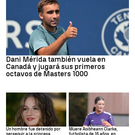
Tenis
Dani Mérida también vuela en
Canadá y jugará sus primeros
octavos de Masters 1000
Mundial 2026
Fútbol
Un hombre fue detenido por
Muere Aoibheann Clarke,
perseguir a la princesa
futbolista de 16 años, en