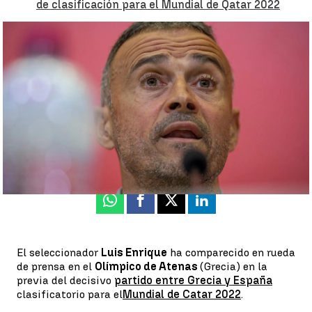
de clasificación para el Mundial de Qatar 2022
Luis Enrique: "Yo soy muy 'happy' y pienso que vamos a ganar los
dos partidos" |
Efe
Luis F. Castillo
Actualizado:
10 de noviembre de 2021, 17:03
Publicado:
10 de noviembre de 2021, 16:58
Whatsapp
Facebook
X
Linkedin
El seleccionador
Luis Enrique
ha comparecido en rueda
de prensa en el
Olímpico de Atenas
(Grecia) en la
previa del decisivo
partido entre Grecia y España
clasificatorio para el
Mundial de Catar 2022
.