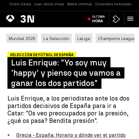
Crisis Ceuta
Juan Jesús Vivas
Mafia criminal
Incendios forestales
Vi
Antena
ÚLTIMA
Noticias
3
HORA
Mundial 2026
La Selección
LaLiga
Champions League
SELECCIÓN DE FÚTBOL DE ESPAÑA
Luis Enrique: "Yo soy muy
'happy' y pienso que vamos a
ganar los dos partidos"
Luis Enrique, a los periodistas ante los dos
partidos decisivos de España para ir a
Catar: "Os veo preocupados por la presión,
¿qué os pasa? Bendita presión".
Grecia - España: Horario y dónde ver el partido