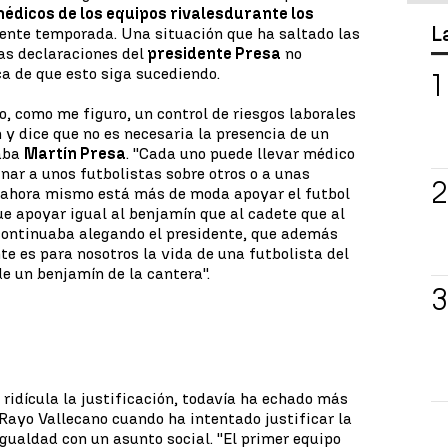
édicos de los equipos rivales
durante los
L
ente temporada. Una situación que ha saltado las
las declaraciones del
presidente Presa
no
a de que esto siga sucediendo.
o, como me figuro, un control de riesgos laborales
y dice que no es necesaria la presencia de un
saba
Martín Presa
. ''Cada uno puede llevar médico
nar a unos futbolistas sobre otros o a unas
e ahora mismo está más de moda apoyar el futbol
e apoyar igual al benjamín que al cadete que al
 continuaba alegando el presidente, que además
te es para nosotros la vida de una futbolista del
 un benjamín de la cantera''.
 ridícula la justificación, todavía ha echado más
 Rayo Vallecano cuando ha intentado justificar la
gualdad con un asunto social. ''El primer equipo