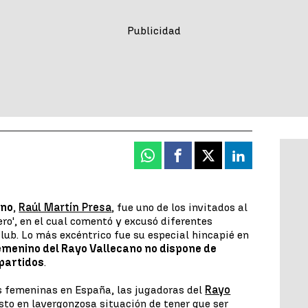
Whatsapp
Facebook
X
Linkedin
ano
,
Raúl Martín Presa
, fue uno de los invitados al
ro', en el cual comentó y excusó diferentes
club. Lo más excéntrico fue su especial hincapié en
emenino del Rayo Vallecano no dispone de
 partidos
.
as femeninas en España, las jugadoras del
Rayo
sto en la
vergonzosa situación de tener que ser