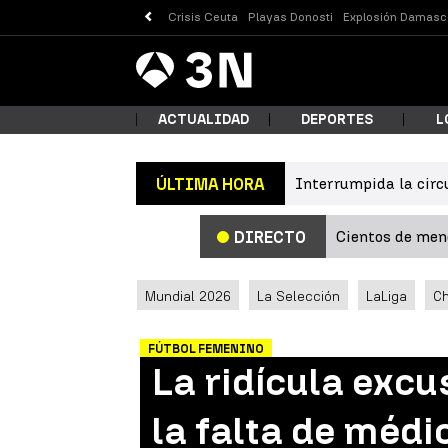
Crisis Ceuta
Playas Donosti
Explosión Damasc
Antena
Noticias
3
ACTUALIDAD
DEPORTES
L
Interrumpida la circ
ÚLTIMA HORA
¿Qué
Cientos de meno
DIRECTO
Mundial 2026
La Selección
LaLiga
C
FÚTBOL FEMENINO
La ridícula excu
Busc
la falta de médi