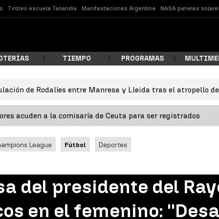
o
Tiroteo escuela Tailandia
Manifestaciones Argentina
NASA paneles solare
OTERÍAS
TIEMPO
PROGRAMAS
MULTIME
ulación de Rodalíes entre Manresa y Lleida tras el atropello d
 estás buscando?
res acuden a la comisaría de Ceuta para ser registrados
hampions League
Fútbol
Deportes
sa del presidente del Ra
ar
cos en el femenino: ''De