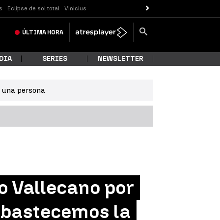
s
Eclipse de sol total
Vinicius
ÚLTIMA
HORA
DIA
SERIES
NEWSLETTER
e una persona
yo Vallecano por
sabastecemos la