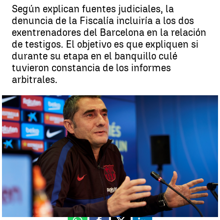
Según explican fuentes judiciales, la
denuncia de la Fiscalía incluiría a los dos
exentrenadores del Barcelona en la relación
de testigos. El objetivo es que expliquen si
durante su etapa en el banquillo culé
tuvieron constancia de los informes
arbitrales.
Luis Enrique y Ernesto Valverde declararán como testigos en el
'caso Negreira' |
Antena 3 Noticias
Guillermo F. Lascoiti
Actualizado:
13 de marzo de 2023, 21:31
Publicado:
13 de marzo de 2023, 17:58