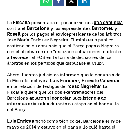
Whatsapp
Facebook
X
Linkedin
La
Fiscalía
presentaba el pasado viernes
una denuncia
contra el
Barcelona
y los expresidentes
Bartomeu
y
Rosell
por los pagos al exvicepresidente de los árbitros,
José María Enríquez Negreira. El ministerio publico
sostiene en su denuncia que el Barça pagó a Negreira
con el objetivo de que "realizase actuaciones tendentes
a favorecer al FCB en la toma de decisiones de los
árbitros en los partidos que disputase el Club".
Ahora, fuentes judiciales informan que la denuncia de
la Fiscalía incluye a
Luis Enrique
y
Ernesto Valverde
en la relación de testigos del '
caso Negreira
'. La
Fiscalía quiere que los dos exentrenadores del
Barcelona
aclaren si conocían la existencia de
informes arbitrales
durante su etapa en el banquillo
del Barça.
Luis Enrique
fichó como técnico del Barcelona el 19 de
mayo de 2014 y estuvo en el banquillo culé hasta el