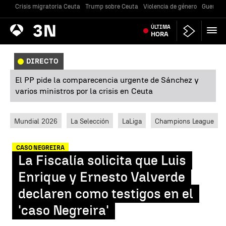
Crisis migratoria Ceuta
Trump sobre Ceuta
Violencia de género
Guerra U
Antena
ÚLTIMA
Noticias
3
HORA
DIRECTO
El PP pide la comparecencia urgente de Sánchez y
varios ministros por la crisis en Ceuta
Mundial 2026
La Selección
LaLiga
Champions League
CASO NEGREIRA
La Fiscalía solicita que Luis
Enrique y Ernesto Valverde
declaren como testigos en el
'caso Negreira'