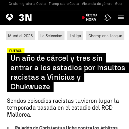
Crisis migratoria Ceuta
Trump sobre Ceuta
Violencia de género
Guerra U
Antena
ÚLTIMA
Noticias
3
HORA
Mundial 2026
La Selección
LaLiga
Champions League
FÚTBOL
Un año de cárcel y tres sin
entrar a los estadios por insultos
racistas a Vinícius y
Chukwueze
Sendos episodios racistas tuvieron lugar la
temporada pasada en el estadio del RCD
Mallorca.
Rajadón de Christantus Uche contra los árbitros