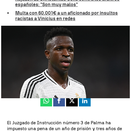
españoles: "Son muy malos"
Multa con 60.001€ a un aficionado por insultos
racistas a Vinícius en redes
Sentencia ejemplar en el fútbol español por insultos racistas |
Getty Images
Luis F. Castillo
Publicado:
26 de septiembre de 2024, 16:21
Whatsapp
Facebook
X
Linkedin
El Juzgado de Instrucción número 3 de Palma ha
impuesto una pena de un año de prisión y tres años de