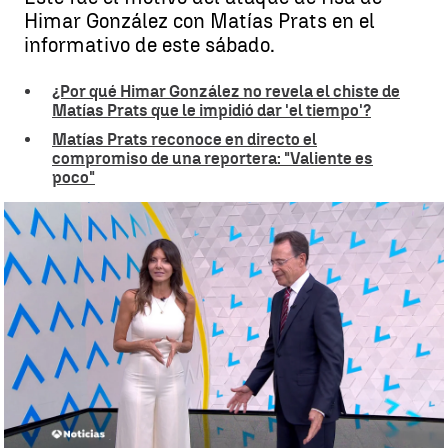
Himar González con Matías Prats en el
informativo de este sábado.
¿Por qué Himar González no revela el chiste de
Matías Prats que le impidió dar 'el tiempo'?
Matías Prats reconoce en directo el
compromiso de una reportera: "Valiente es
poco"
Matías Prats e Himar González revelan la razón del ataque de risas
en directo: "Me reí antes, durante y después" |
Matías Prats e Himar
González revelan la razón del ataque de risas en directo: "Me reí
antes, durante y después"
Paula V. Sisó
Publicado:
22 de septiembre de 2024, 15:45