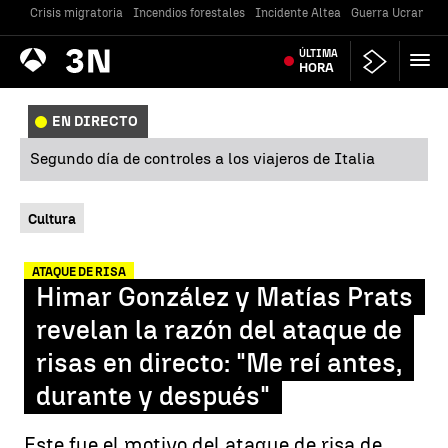
Crisis migratoria
Incendios forestales
Incidente Altea
Guerra Ucrania
Antena
ÚLTIMA
Noticias
3
HORA
EN DIRECTO
Segundo día de controles a los viajeros de Italia
Cultura
ATAQUE DE RISA
Himar González y Matías Prats
revelan la razón del ataque de
risas en directo: "Me reí antes,
durante y después"
Este fue el motivo del ataque de risa de