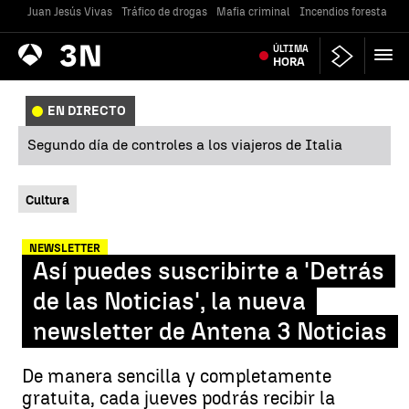
Juan Jesús Vivas
Tráfico de drogas
Mafia criminal
Incendios forestales
Antena
ÚLTIMA
Noticias
3
HORA
EN DIRECTO
Segundo día de controles a los viajeros de Italia
Cultura
NEWSLETTER
Así puedes suscribirte a 'Detrás
de las Noticias', la nueva
newsletter de Antena 3 Noticias
De manera sencilla y completamente
gratuita, cada jueves podrás recibir la