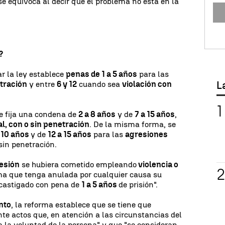
e equivoca al decir que el problema no está en la
?
ar la ley establece
penas de 1 a 5 años
para las
L
tración
y entre
6 y 12
cuando sea
violación con
e fija una condena de
2 a 8 años
y de
7 a 15 años
,
l, con o sin penetración
. De la misma forma, se
a 10 años
y de
12 a 15 años
para las
agresiones
 sin penetración.
esión
se hubiera cometido empleando
violencia o
ma que tenga anulada por cualquier causa su
 castigado con pena de
1 a 5 años
de prisión".
nto
, la reforma establece que se tiene que
e actos que, en atención a las circunstancias del
 la voluntad de la persona" y que "se consideran