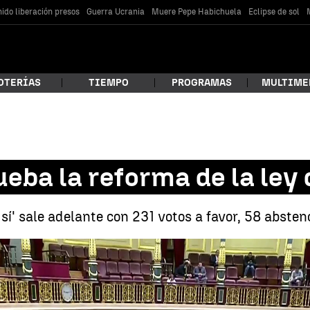
ido liberación presos
Guerra Ucrania
Muere Pepe Habichuela
Eclipse de sol
OTERÍAS
TIEMPO
PROGRAMAS
MULTIME
 estás buscando?
ba la reforma de la ley de
s sí' sale adelante con 231 votos a favor, 58 abste
El Congreso aprueba la re
car