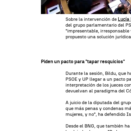
solicitan las víctimas tras la
r
producido desde que el 'solo sí e
Sobre la intervención de
Lucía
del grupo parlamentario del P
"impresentable, irresponsable y
propuesto una solución jurídica
Piden un pacto para "tapar resquicios"
Durante la sesión, Bildu, que h
PSOE y UP llegar a un pacto par
interpretación de los jueces c
devuelvan al paradigma del Cód
A juicio de la diputada del gru
que más penas y condenas más 
mujeres, y no", ha defendido I
Desde el BNG, que también ha d