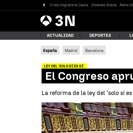
Crisis migratoria Ceuta
Incendio Grecia
Reino Un
Antena
Noticias
3
ACTUALIDAD
DEPORTES
L
España
Madrid
Barcelona
¿Qué
LEY DEL 'SOLO SÍ ES SÍ'
El Congreso aprue
La reforma de la ley del 'solo sí e
Bus