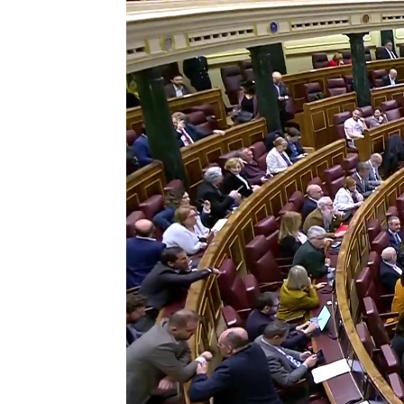
Rosa María Salcedo
Publicado:
07 de marzo de 2023, 21:19
El Congreso ha dado luz verde 
para la ley del 'solo sí es sí'. 
Por un lado, el ala morada del 
norma es una vuelta al "Código
recibido el apoyo de PP, Ciuda
Asturias, ha considerado que la