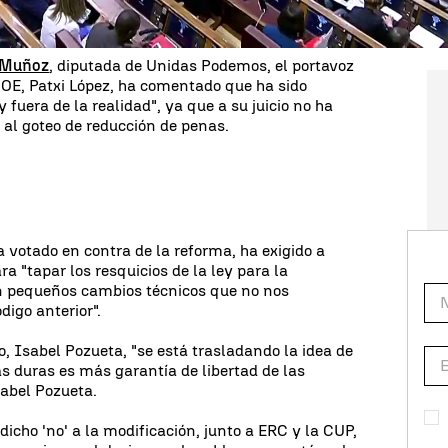
ebaja de condenas
y excarcelaciones que se han
s sí' entro en vigor.
 Muñoz
, diputada de Unidas Podemos, el portavoz
SOE, Patxi López, ha comentado que ha sido
 fuera de la realidad", ya que a su juicio no ha
 al goteo de reducción de penas.
a votado en contra de la reforma, ha exigido a
a "tapar los resquicios de la ley para la
on pequeños cambios técnicos que no nos
igo anterior".
po, Isabel Pozueta, "se está trasladando la idea de
duras es más garantía de libertad de las
sabel Pozueta.
icho 'no' a la modificación, junto a ERC y la CUP,