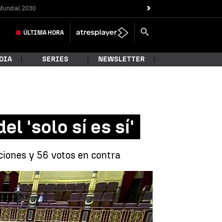
Mundial 2030
ÚLTIMA
HORA
DIA
SERIES
NEWSLETTER
l 'solo sí es sí'
nciones y 56 votos en contra
forma de la ley del 'solo sí es sí' |
Antena 3 Noticias