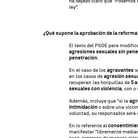
ha dejado claro que "Podemos s
ley".
¿Qué supone la aprobación de la reforma
El texto del PSOE para modific
agresiones sexuales sin pene
penetración
.
En el caso de los
agravantes
s
en los casos de
agresión sexua
recuperan las horquillas de
5 
sexuales con violencia
, con o
Además, incluye que "si la
agr
intimidación
o sobre una vícti
voluntad, su responsable será
En lo referente al
consentimie
manifestar "libremente mediant
caso, expresen de manera clara