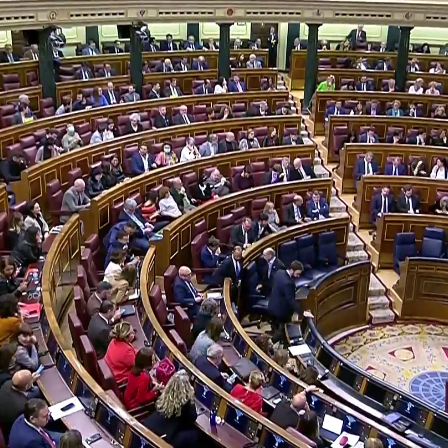
Whatsapp
Facebook
X
Linkedin
este martes a la reforma presentada por el PSOE
Los socios de coalición han votado divididos.
Gobierno ha insistido en que la modificación de la
 Penal de la Manada". Por otro, el PSOE, que ha
danos, PNV, PDeCAT, Coalición Canaria, PRC y Foro
 corrección de la ley es una respuesta a lo que