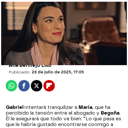
No te pierdas las fotos inéditas que le
hizo Fina a Marta en Sueños de libertad
Hannah Cordero |
Ana Bermejo Lillo
Publicado:
28 de julio de 2025, 17:05
Whatsapp
Facebook
X
Flipboard
Gabriel
intentará tranquilizar a
María
, que ha
percibido la tensión entre el abogado y
Begoña
.
Él le asegurará que todo va bien: “Lo que pasa es
que le habría gustado encontrarse conmigo a