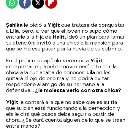
Whatsapp
Facebook
X
Flipboard
Şahika
le pidió a
Yiğit
que tratase de conquistar
a
Lila
, pero, al ver que el joven no supo cómo
entrarle a la hija de
Halit
, ideó un plan para llamar
su atención: invitó a una chica a la mansión para
que se hiciese pasar por la novia de su sobrino.
En el próximo capítulo veremos a
Yiğit
interpretar el papel de novio perfecto con la
chica a la que acaba de conocer.
Lila
no les
quitará el ojo de encima y no podrá evitar
responderle al amigo de su hermano a la
defensiva…
¿le molesta verlo con otra chica?
Yiğit
le contará a la que no sabe que es su tía
que su plan está funcionando a la perfección y
ella le dirá qué pasos debe seguir a partir de
ahora. ¿Se dará cuenta alguien de lo que se traen
entre manos?