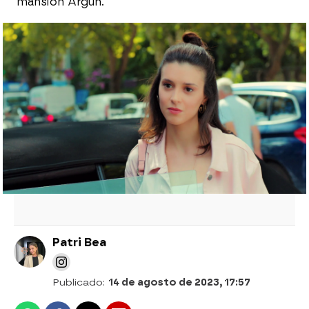
mansión Argun.
Erim se despierta en mitad de la noche
¡Para intentar estrangular a Yildiz!
¡Nuevo fichaje para el Bufete Ekinci!: Kaya
contrata a Leyla como pasante
La nueva estrategia de Sahika para poner
celosa a Lila: ¡Le hace creer que Yigit tiene
novia!
Patri Bea
Publicado:
14 de agosto de 2023, 17:57