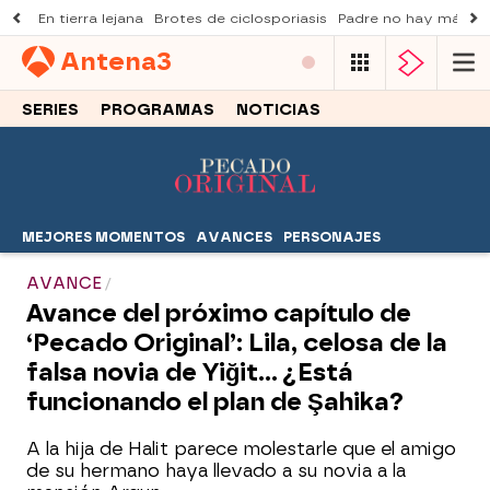
En tierra lejana
Brotes de ciclosporiasis
Padre no hay más q
Antena
3
SERIES
PROGRAMAS
NOTICIAS
MEJORES MOMENTOS
AVANCES
PERSONAJES
AVANCE
Avance del próximo capítulo de
‘Pecado Original’: Lila, celosa de la
falsa novia de Yiğit… ¿Está
funcionando el plan de Şahika?
A la hija de Halit parece molestarle que el amigo
de su hermano haya llevado a su novia a la