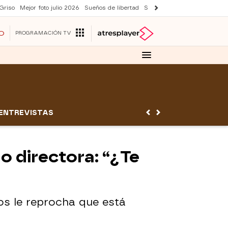
Griso
Mejor foto julio 2026
Sueños de libertad
Suri y Tom Cruise
Una nue
O
PROGRAMACIÓN TV
ENTREVISTAS
mo directora: “¿Te
os le reprocha que está