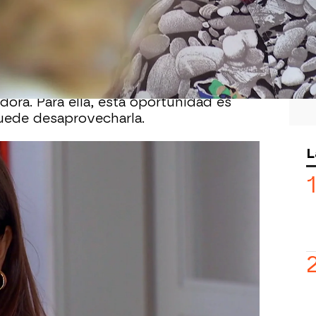
alena
en Confecciones Quevedo no
 otra cosa que sea volver a ver a la
 es impecable y todos están muy
dora. Para ella, esta oportunidad es
ede desaprovecharla.
L
 reunido a todos los empleados en el
e la joven diseñadora
es la nueva
 empresa
y, a partir de ahora, tendrán
 órdenes.
, pensando que Malena iba a aparecer
Lola no estaba escuchando a Victoria y
mal, por lo que le ha regañado delante