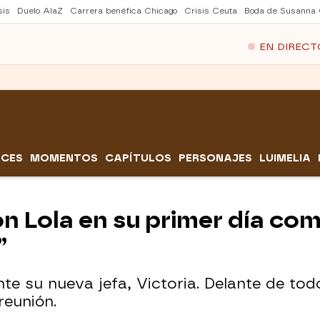
sis
Duelo AlaZ
Carrera benéfica Chicago
Crisis Ceuta
Boda de Susanna 
EN DIRECT
CES
MOMENTOS
CAPÍTULOS
PERSONAJES
LUIMELIA
on Lola en su primer día co
”
te su nueva jefa, Victoria. Delante de tod
reunión.