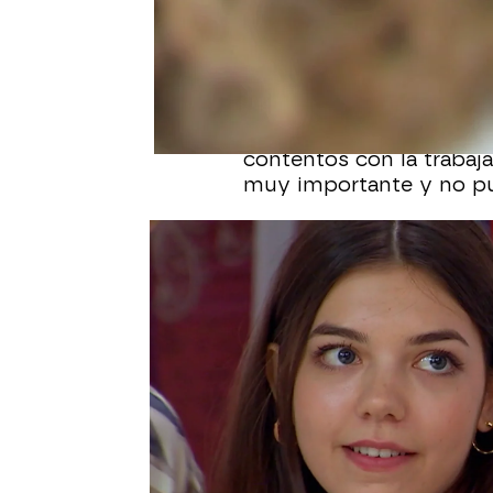
Desde que
Lola
vio a
M
puede dejar de pensar en
pequeña.
De momento, su trabajo
contentos con la trabaja
muy importante y no pu
Federico y Victoria han
taller para contarles qu
directora creativa de la
que obedecer todas sus
Mirando hacia la puerta
en cualquier momento, 
esto le ha sentado muy 
de todos.