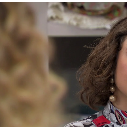
or en secreto: “Brindemos por nuestro futuro”
Whatsapp
Facebook
X
Flipboa
16:38