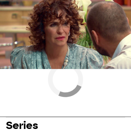
Nieves Sanabria
Antena 3
» Series
» Amar es para siempre
» Momentos
Series