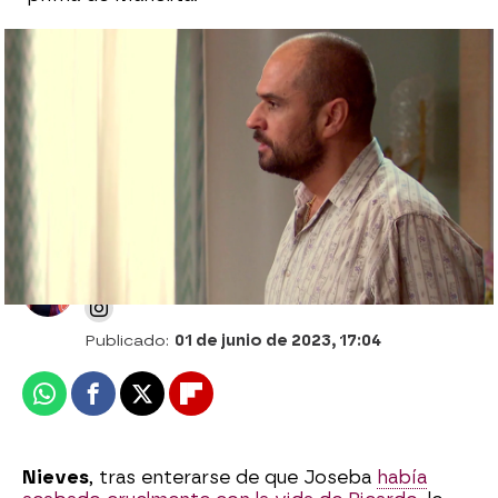
La dura reacción de Andrea al enterarse
de que su padre está muerto: “¡Esto es
culpa tuya, mamá!”
Desirée Castillo
Publicado:
01 de junio de 2023, 17:04
Whatsapp
Facebook
X
Flipboard
Nieves
, tras enterarse de que Joseba
había