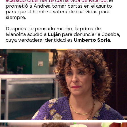
acabado cruelmente con la vida de Ricardo
, le
prometió a Andrea tomar cartas en el asunto
para que el hombre saliera de sus vidas para
siempre.
Después de pensarlo mucho, la prima de
Manolita acudió a
Luján
para denunciar a Joseba,
cuya verdadera identidad es
Umberto Soria
.
Con la ayuda del jefe superior de policía, Nieves
le ha tendido
una trampa al narcotraficante
.
En casa, tras desvelarle toda la verdad, han
protagonizado
un tenso enfrentamiento
y Luján
lo ha detenido.
Al saber que va a pasar una larga temporada en
prisión, Nieves se ha tranquilizado, pero el
hombre le ha amenazado. “En cuanto salga iré a
por ti, te descuartizaré”, le ha dicho.