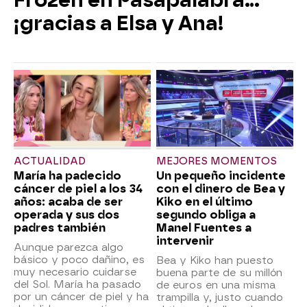
¡gracias a Elsa y Ana!
ACTUALIDAD
MEJORES MOMENTOS
María ha padecido
Un pequeño incidente
cáncer de piel a los 34
con el dinero de Bea y
años: acaba de ser
Kiko en el último
operada y sus dos
segundo obliga a
padres también
Manel Fuentes a
intervenir
Aunque parezca algo
básico y poco dañino, es
Bea y Kiko han puesto
muy necesario cuidarse
buena parte de su millón
del Sol. María ha pasado
de euros en una misma
por un cáncer de piel y ha
trampilla y, justo cuando