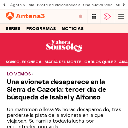
Ágata y Lola
Brote de ciclosporiasis
Una nueva vida
Muere 
Antena
3
SERIES
PROGRAMAS
NOTICIAS
SONSOLES ÓNEGA
MARÍA DEL MONTE
CARLOS QUÍLEZ
ANA
LO VEMOS
Una avioneta desaparece en la
Sierra de Cazorla: tercer día de
búsqueda de Isabel y Alfonso
Un matrimonio lleva 98 horas desaparecido, tras
perderse la pista de la avioneta en la que
viajaban. Su familia todavía lucha por
encontrarles con vida.