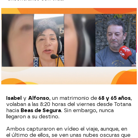
Sara Sanz Navarro
Publicado:
21 de octubre de 2024, 18:03
Whatsapp
Facebook
X
Flipboard
Isabel
y
Alfonso
, un matrimonio de
68 y 65 años
,
volaban a las 8:20 horas del viernes desde Totana
hacia
Beas de Segura
. Sin embargo, nunca
llegaron a su destino.
Ambos capturaron en vídeo el viaje, aunque, en
el último de ellos, se ven unas nubes oscuras que