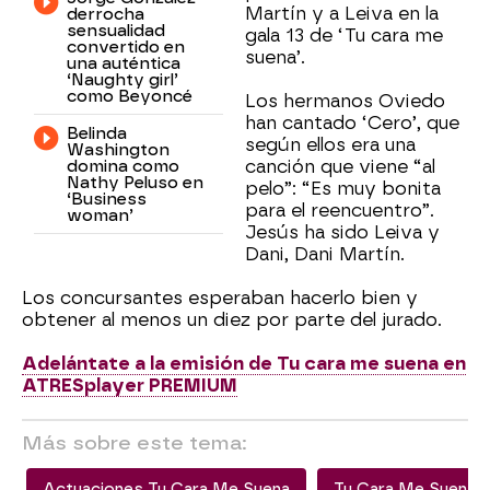
Martín y a Leiva en la
derrocha
sensualidad
gala 13 de ‘Tu cara me
convertido en
suena’.
una auténtica
‘Naughty girl’
como Beyoncé
Los hermanos Oviedo
han cantado ‘Cero’, que
Belinda
según ellos era una
Washington
domina como
canción que viene “al
Nathy Peluso en
pelo”: “Es muy bonita
‘Business
para el reencuentro”.
woman’
Jesús ha sido Leiva y
Dani, Dani Martín.
Los concursantes esperaban hacerlo bien y
obtener al menos un diez por parte del jurado.
Adelántate a la emisión de Tu cara me suena en
ATRESplayer PREMIUM
Más sobre este tema:
Actuaciones Tu Cara Me Suena
Tu Cara Me Suena