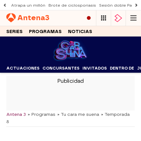
Atrapa un millón
Brote de ciclosporiasis
Sesión doble Padre
Antena
3
SERIES
PROGRAMAS
NOTICIAS
ACTUACIONES
CONCURSANTES
INVITADOS
DENTRO DE
J
-
Antena 3
» Programas
» Tu cara me suena
» Temporada
8