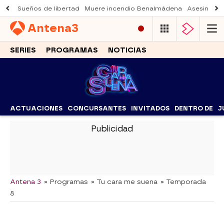
Sueños de libertad
Muere incendio Benalmádena
Asesinato a
Antena
3
SERIES
PROGRAMAS
NOTICIAS
ACTUACIONES
CONCURSANTES
INVITADOS
DENTRO DE
J
-
Antena 3
» Programas
» Tu cara me suena
» Temporada
8