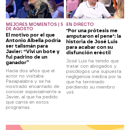
MEJORES MOMENTOS | 5
EN DIRECTO
DE AGOSTO
"Por una prótesis me
El motivo por el que
amputaron el pene": la
Antonio Albella podría
historia de José Luis
ser talismán para
para acabar con su
Javier: “Viví un bote y
disfunción eréctil
fui padrino de un
José Luis ha tenido que
ganador”
tratar con abogados y
Hacía dos años que el
psicólogos una supuesta
actor no visitaba
negligencia médica por la
Pasapalabra y se ha
que ha terminado
mostrado encantado de
perdiendo su miembro
conocer especialmente a
viril.
Javier, al que ha pedido
que cante en estos
programas.