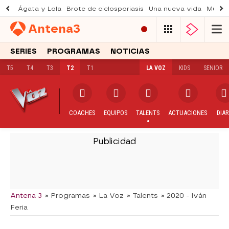
Ágata y Lola
Brote de ciclosporiasis
Una nueva vida
Muere 
Antena
3
SERIES
PROGRAMAS
NOTICIAS
T5
T4
T3
T2
T1
LA VOZ
KIDS
SENIOR
COACHES
EQUIPOS
TALENTS
ACTUACIONES
DIAR
-
Antena 3
» Programas
» La Voz
» Talents
» 2020 - Iván
Feria