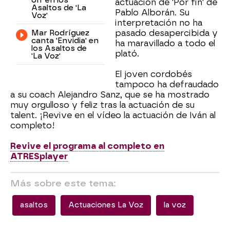
on' en los
actuación de 'Por fin' de
Asaltos de 'La
Pablo Alborán. Su
Voz'
interpretación no ha
Mar Rodríguez
pasado desapercibida y
canta 'Envidia' en
ha maravillado a todo el
los Asaltos de
plató.
'La Voz'
El joven cordobés
tampoco ha defraudado
a su coach Alejandro Sanz, que se ha mostrado
muy orgulloso y feliz tras la actuación de su
talent. ¡Revive en el vídeo la actuación de Iván al
completo!
Revive el programa al completo en
ATRESplayer
Más sobre este tema:
asaltos
Actuaciones La Voz
la voz