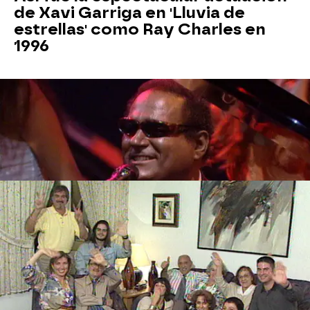
de Xavi Garriga en 'Lluvia de
estrellas' como Ray Charles en
1996
Las cariñosas palabras de los
familiares de Xavi Garriga para su
debut en 'Lluvia de estrellas'
Más sobre este tema:
La voz senior