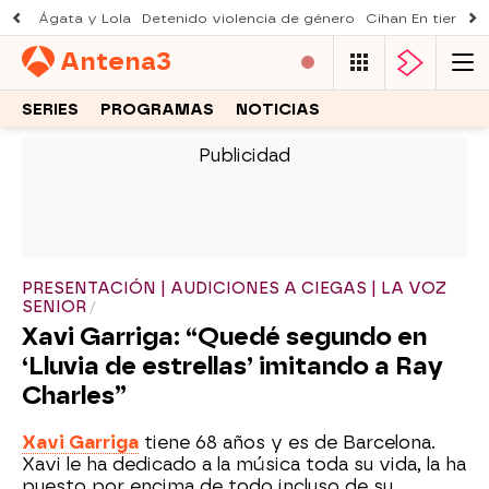
Ágata y Lola
Detenido violencia de género
Cihan En tierra le
Antena
3
SERIES
PROGRAMAS
NOTICIAS
-
PRESENTACIÓN | AUDICIONES A CIEGAS | LA VOZ
SENIOR
Xavi Garriga: “Quedé segundo en
‘Lluvia de estrellas’ imitando a Ray
Charles”
Xavi Garriga
tiene 68 años y es de Barcelona.
Xavi le ha dedicado a la música toda su vida, la ha
puesto por encima de todo incluso de su