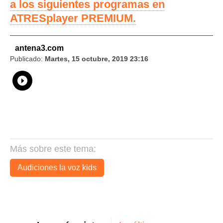
a los siguientes programas en
ATRESplayer PREMIUM.
antena3.com
Publicado:
Martes, 15 octubre, 2019 23:16
Whatsapp
Compartir
Facebook
Twitter
Linkedin
Flipboard
Más sobre este tema:
Audiciones la voz kids