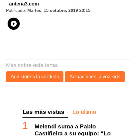
antena3.com
Publicado:
Martes, 15 octubre, 2019 23:15
Whatsapp
Compartir
Facebook
Twitter
Linkedin
Flipboard
Más sobre este tema:
Audiciones la voz kids
Actuaciones la voz kids
Las más vistas
Lo último
Melendi suma a Pablo
Castiñeira a su equipo: “Lo