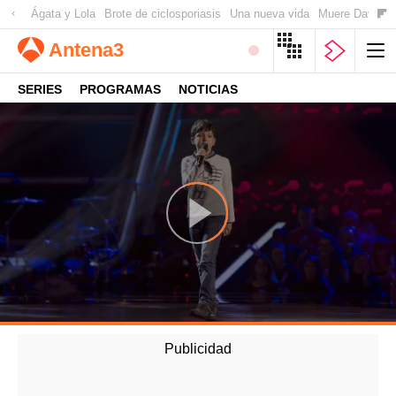
Ágata y Lola
Brote de ciclosporiasis
Una nueva vida
Muere David Ow
Antena
3
SERIES
PROGRAMAS
NOTICIAS