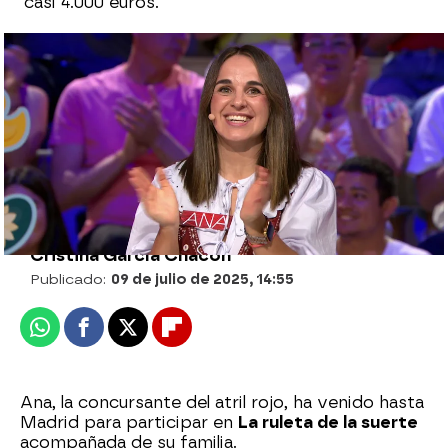
casi 4.000 euros.
Laura Moure saca su lado más rumbero
con un temazo de Peret
Arancha Mela |
Cristina García Chacón
Publicado:
09 de julio de 2025, 14:55
Whatsapp
Facebook
X
Flipboard
Ana, la concursante del atril rojo, ha venido hasta
Madrid para participar en
La ruleta de la suerte
acompañada de su familia.