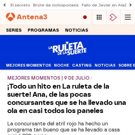
El secreto
Brote de ciclosporiasis
Fallo de Javier en AlaZ
Mu
Antena
3
SERIES
PROGRAMAS
NOTICIAS
MEJORES MOMENTOS
NOCHE
CASTING
NOTICIAS
SOBRE 
MEJORES MOMENTOS | 9 DE JULIO
¡Todo un hito en La ruleta de la
suerte! Ana, de las pocas
concursantes que se ha llevado una
ola en casi todos los paneles
La concursante del atril rojo ha hecho un
programa tan bueno que se ha llevado a casa