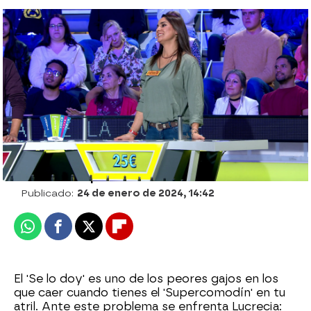
¡Un concierto espontáneo en directo en
La ruleta! Ania sorprende con una
magnífica interpretación de Chopin al
piano
Carlos Vázquez
Publicado:
24 de enero de 2024, 14:42
Whatsapp
Facebook
X
Flipboard
El 'Se lo doy' es uno de los peores gajos en los
que caer cuando tienes el 'Supercomodín' en tu
atril. Ante este problema se enfrenta Lucrecia: