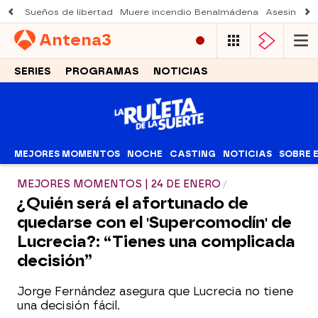
Sueños de libertad
Muere incendio Benalmádena
Asesinato a
Antena
3
SERIES
PROGRAMAS
NOTICIAS
MEJORES MOMENTOS
NOCHE
CASTING
NOTICIAS
SOBRE 
MEJORES MOMENTOS | 24 DE ENERO
¿Quién será el afortunado de
quedarse con el 'Supercomodín' de
Lucrecia?: “Tienes una complicada
decisión”
Jorge Fernández asegura que Lucrecia no tiene
una decisión fácil.