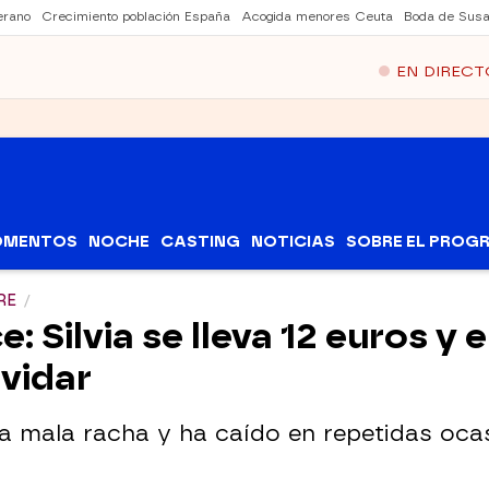
erano
Crecimiento población España
Acogida menores Ceuta
Boda de Susa
EN DIRECT
OMENTOS
NOCHE
CASTING
NOTICIAS
SOBRE EL PROG
RE
: Silvia se lleva 12 euros 
lvidar
 mala racha y ha caído en repetidas ocasi