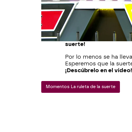
de
‘se lo doy’
y regalán
tenía acumulado en el
m
Le quedaba
muy poco
p
‘
supercomodín
’. Con t
‘1/2’
y ha
resuelto
el pa
suerte!
Por lo menos se ha lleva
Esperemos que la suer
¡Descúbrelo en el vídeo!
Momentos La ruleta de la suerte