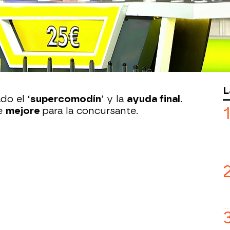
dole a sus
compañeros
el
dinero
que
arcador
.
ara resolver el
panel
y conseguir el
an
mala suerte
que ha caído en el
gajo
nel por tan solo
12 euros
.
¡Qué mala
L
do el ‘
supercomodín
’ y la
ayuda final
.
te
mejore
para la concursante.