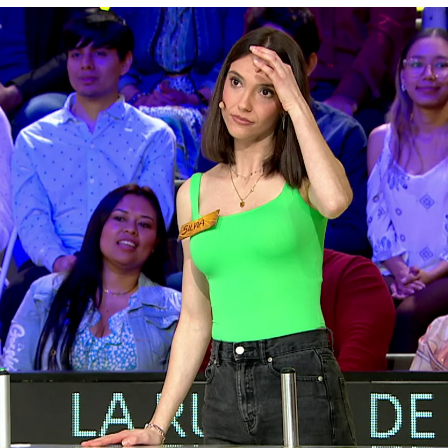
Whatsapp
Facebook
X
Flipboa
:49
la suerte
cayendo dos veces en el
gajo