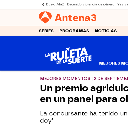
Duelo AlaZ
Detenido violencia de género
Yas v
Antena
3
SERIES
PROGRAMAS
NOTICIAS
MEJORES M
MEJORES MOMENTOS | 2 DE SEPTIEMB
Un premio agridulce
en un panel para o
La concursante ha tenido una
doy’.