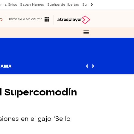
nna Griso
Sabah Hamed
Sueños de libertad
Suri y Tom Cruise
Una nuev
O
PROGRAMACIÓN TV
RAMA
y el Supercomodín
ones en el gajo ‘Se lo