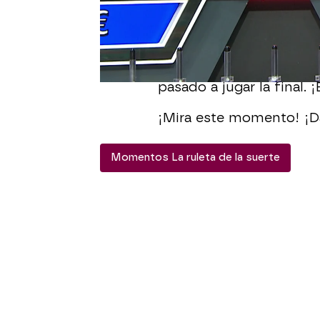
Se ha quedado sin más 
quedaban consonantes, a
A pesar de que no ha co
pasado a jugar la final.
¡Mira este momento! ¡Da
Momentos La ruleta de la suerte