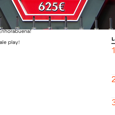
oportunidades porque ya no le
sí que ha resuelto el panel.
nseguido el gran bote, Alfonso ha
 ¡Enhorabuena!
L
le play!