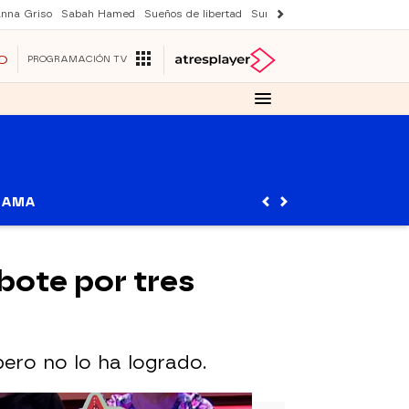
nna Griso
Sabah Hamed
Sueños de libertad
Suri y Tom Cruise
Una nuev
O
PROGRAMACIÓN TV
RAMA
 bote por tres
ero no lo ha logrado.