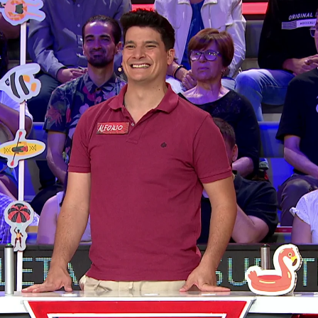
Whatsapp
Facebook
X
Flipboa
bote sí o sí y lo ha intentado hasta el
o tres casillas para caer en el bote.