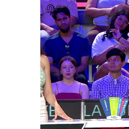
Jennifer Severiche
Publicado:
20 de agosto de 2024, 14:49
El concursante quería el 
final, pero se han faltad