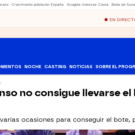
erano
Crecimiento población España
Acogida menores Ceuta
Boda de Susa
EN DIRECT
OMENTOS
NOCHE
CASTING
NOTICIAS
SOBRE EL PROG
onso no consigue llevarse el
varias ocasiones para conseguir el bote, p