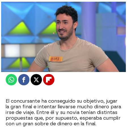
Cristina hace historia con las pruebas de
velocidad: “Me he quitado la espinita”
Beatriz Alonso de Medina
Publicado:
03 de mayo de 2023, 14:58
Whatsapp
Facebook
X
Flipboard
El concursante ha conseguido su objetivo, jugar
la gran final e intentar llevarse mucho dinero para
irse de viaje. Entre él y su novia tenían distintas
propuestas que, por supuesto, esperaba cumplir
con un gran sobre de dinero en la final.