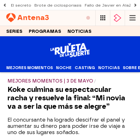
El secreto
Brote de ciclosporiasis
Fallo de Javier en AlaZ
Mu
Antena
3
SERIES
PROGRAMAS
NOTICIAS
MEJORES MOMENTOS
NOCHE
CASTING
NOTICIAS
SOBRE 
MEJORES MOMENTOS | 3 DE MAYO
Koke culmina su espectacular
racha y resuelve la final: “Mi novia
va a ser la que más se alegre”
El concursante ha logrado descifrar el panel y
aumentar su dinero para poder irse de viaje a
uno de sus lugares soñados.