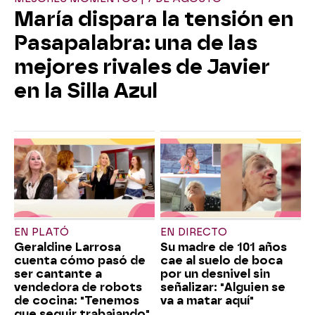
María dispara la tensión en
Pasapalabra: una de las
mejores rivales de Javier
en la Silla Azul
EN PLATÓ
EN DIRECTO
Geraldine Larrosa
Su madre de 101 años
cuenta cómo pasó de
cae al suelo de boca
ser cantante a
por un desnivel sin
vendedora de robots
señalizar: "Alguien se
de cocina: "Tenemos
va a matar aquí"
que seguir trabajando"