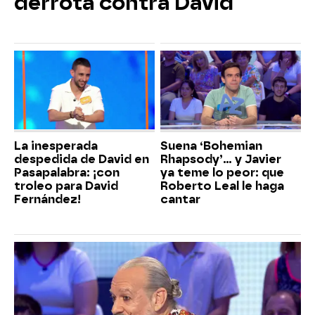
derrota contra David
La inesperada
Suena ‘Bohemian
despedida de David en
Rhapsody’... y Javier
Pasapalabra: ¡con
ya teme lo peor: que
troleo para David
Roberto Leal le haga
Fernández!
cantar