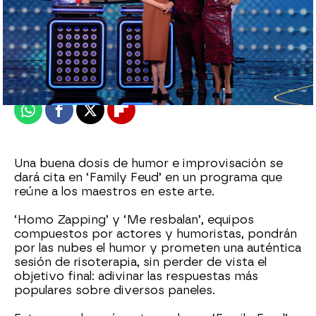
antena3.com
Madrid
Actualizado:
27 de agosto de 2021, 17:06
Publicado:
27 de agosto de 2021, 17:03
Whatsapp
Facebook
X
Flipboard
Una buena dosis de humor e improvisación se
dará cita en ‘Family Feud’ en un programa que
reúne a los maestros en este arte.
‘Homo Zapping’ y ‘Me resbalan’, equipos
compuestos por actores y humoristas, pondrán
por las nubes el humor y prometen una auténtica
sesión de risoterapia, sin perder de vista el
objetivo final: adivinar las respuestas más
populares sobre diversos paneles.