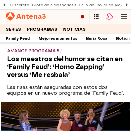
El secreto
Brote de ciclosporiasis
Fallo de Javier en AlaZ
Mu
Antena
3
SERIES
PROGRAMAS
NOTICIAS
Family Feud
Mejores momentos
Nuria Roca
Noticia
AVANCE PROGRAMA 5
Los maestros del humor se citan en
‘Family Feud’: ‘Homo Zapping’
versus ‘Me resbala’
Las risas están aseguradas con estos dos
equipos en un nuevo programa de ‘Family Feud’.