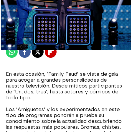
antena3.com
Madrid
Actualizado:
20 de agosto de 2021, 13:00
Publicado:
20 de agosto de 2021, 12:58
Whatsapp
Facebook
X
Flipboard
En esta ocasión, ‘Family Feud’ se viste de gala
para acoger a grandes personalidades de
nuestra televisión. Desde míticos participantes
de ‘Un, dos, tres’, hasta actores y cómicos de
todo tipo.
Los ‘Amiguetes’ y los experimentados en este
tipo de programas pondrán a prueba su
conocimiento sobre la actualidad descubriendo
las respuestas más populares. Bromas, chistes,