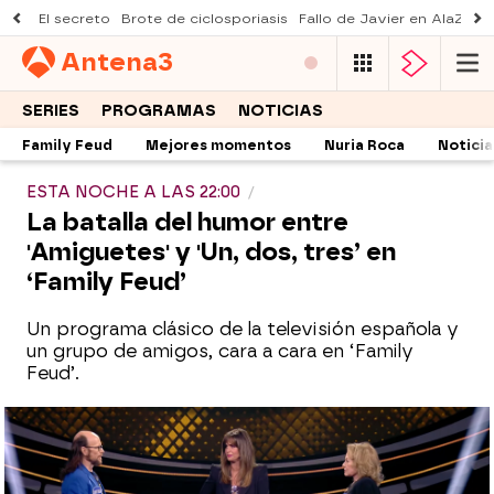
El secreto
Brote de ciclosporiasis
Fallo de Javier en AlaZ
Mu
Antena
3
SERIES
PROGRAMAS
NOTICIAS
Family Feud
Mejores momentos
Nuria Roca
Noticia
ESTA NOCHE A LAS 22:00
La batalla del humor entre
'Amiguetes' y 'Un, dos, tres’ en
‘Family Feud’
Un programa clásico de la televisión española y
un grupo de amigos, cara a cara en ‘Family
Feud’.