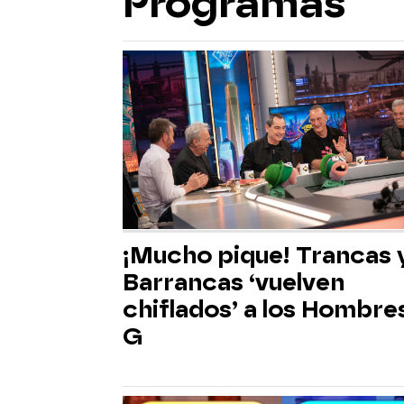
Programas
¡Mucho pique! Trancas 
Barrancas ‘vuelven
chiflados’ a los Hombre
G