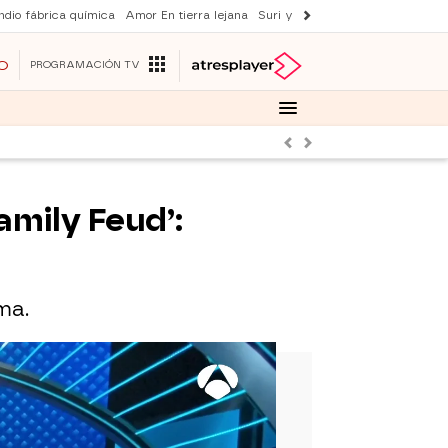
ndio fábrica química
Amor En tierra lejana
Suri y Tom Cruise
La ruleta de 
O
PROGRAMACIÓN TV
Anterior
Siguiente
amily Feud’:
ma.