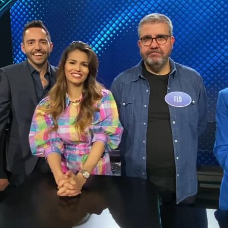
Whatsapp
Facebook
X
Flipboa
tino Fernández, Sara Sálamo, David
án más que preparados para intentar
dos, tres’ y hacerse con los 15.000
 ‘Amiguetes’ han explicado con mucha