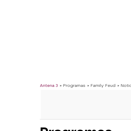
Antena 3
» Programas
» Family Feud
» Noti