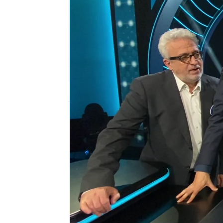
antena3.com
Madrid
Publicado:
18 de agosto de 2021, 18:09
Santiago Segura, Floren
Guapo y Leo Harlem est
ganar al equipo de ‘Un, 
euros de ‘Family Feud’.
Los integrantes de los