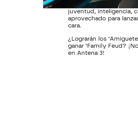
ironía y bromas cuáles s
juventud, inteligencia,
aprovechado para lanzar 
cara.
¿Lograrán los ‘Amiguetes
ganar ‘Family Feud? ¡No 
en Antena 3!