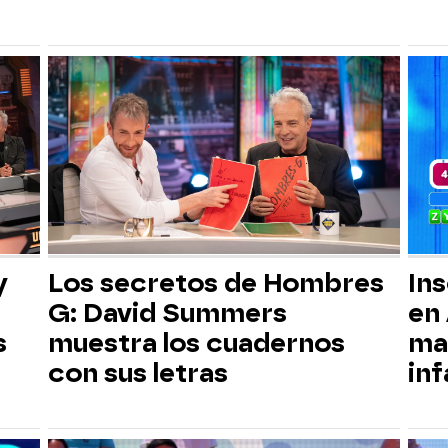
y
Los secretos de Hombres
Ins
G: David Summers
en 
s
muestra los cuadernos
ma
con sus letras
inf