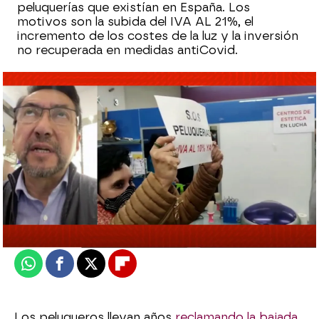
peluquerías que existían en España. Los
motivos son la subida del IVA AL 21%, el
incremento de los costes de la luz y la inversión
no recuperada en medidas antiCovid.
Laura Simón
Actualizado:
25 de noviembre de 2021, 10:15
Publicado:
25 de noviembre de 2021, 10:05
Whatsapp
Facebook
X
Flipboard
Los peluqueros llevan años
reclamando la bajada