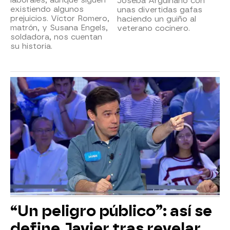
laborales, aunque siguen
Joseba Arguiñano con
existiendo algunos
unas divertidas gafas
prejuicios. Víctor Romero,
haciendo un guiño al
matrón, y Susana Engels,
veterano cocinero.
soldadora, nos cuentan
su historia.
“Un peligro público”: así se
define Javier tras revelar