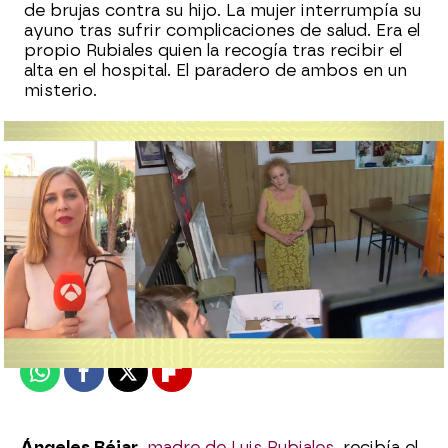
de brujas contra su hijo. La mujer interrumpía su
ayuno tras sufrir complicaciones de salud. Era el
propio Rubiales quien la recogía tras recibir el
alta en el hospital. El paradero de ambos en un
misterio.
Laura Simón
Publicado:
31 de agosto de 2023, 14:35
Whatsapp
Facebook
X
Flipboard
Ángeles Béjar
,
madre de Luis Rubiales
, recibía el