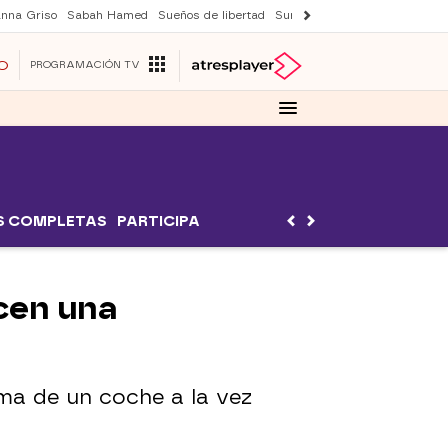
nna Griso
Sabah Hamed
Sueños de libertad
Suri y Tom Cruise
Una nuev
O
PROGRAMACIÓN TV
S COMPLETAS
PARTICIPA
acen una
ma de un coche a la vez