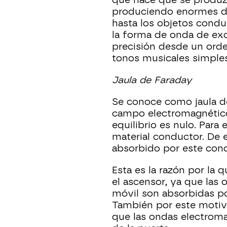
que hace que se produzca
produciendo enormes des
hasta los objetos condu
la forma de onda de ex
precisión desde un orde
tonos musicales simples 
Jaula de Faraday
Se conoce como jaula de
campo electromagnético
equilibrio es nulo. Para 
material conductor. De 
absorbido por este condu
Esta es la razón por la 
el ascensor, ya que las 
móvil son absorbidas por
También por este motivo
que las ondas electroma