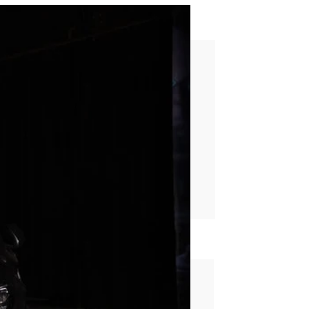
. ¡de agua!
rd