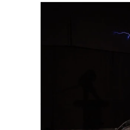
Marron enseña a Joaquín y Su
El Hormiguero
Publicado:
08 de febrero de 2023, 23:35