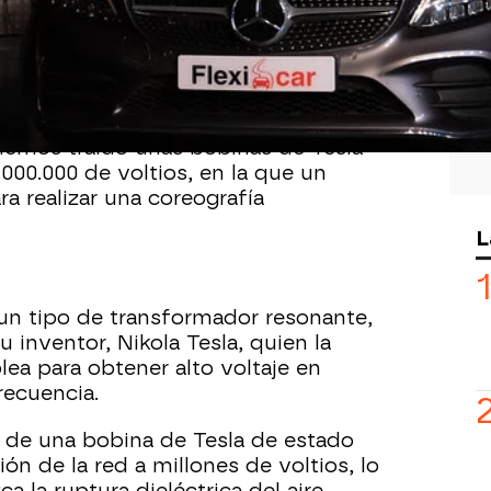
isitado por primera vez 'El Hormiguero'
to de su éxito profesional
y es que
grandes diseñadores del panorama
hemos traído unas bobinas de Tesla
000.000 de voltios, en la que un
ra realizar una coreografía
L
un tipo de transformador resonante,
u inventor, Nikola Tesla, quien la
ea para obtener alto voltaje en
frecuencia.
a de una bobina de Tesla de estado
ión de la red a millones de voltios, lo