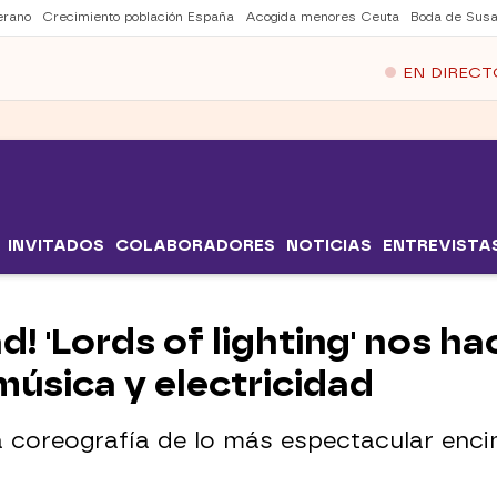
erano
Crecimiento población España
Acogida menores Ceuta
Boda de Susa
EN DIRECT
INVITADOS
COLABORADORES
NOTICIAS
ENTREVISTA
! 'Lords of lighting' nos h
úsica y electricidad
a coreografía de lo más espectacular enci