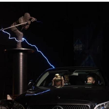
sana Saborido cómo se cocinan las croquetas..
Whatsapp
Facebook
X
Flipboa