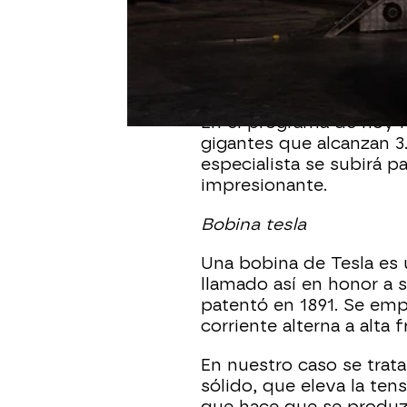
Eduardo Navarrete
ha v
para hablarnos del
secre
Eduardo es uno de los 
español.
En el programa de hoy 
gigantes que alcanzan 3.
especialista se subirá pa
impresionante.
Bobina tesla
Una bobina de Tesla es 
llamado así en honor a s
patentó en 1891. Se empl
corriente alterna a alta 
En nuestro caso se trat
sólido, que eleva la tens