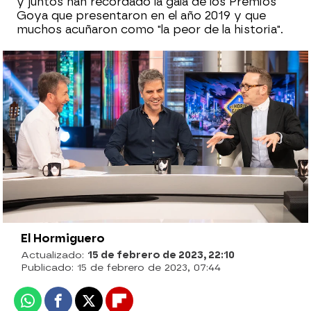
y juntos han recordado la gala de los Premios
Goya que presentaron en el año 2019 y que
muchos acuñaron como "la peor de la historia".
¡Parecen de película! Joaquín Reyes y
Ernesto Sevilla cuentan sus anécdotas
más increíbles
Revive la entrevista completa a Joaquín
Reyes y Ernesto Sevilla en 'El Hormiguero'
El Hormiguero
Actualizado:
15 de febrero de 2023, 22:10
Publicado:
15 de febrero de 2023, 07:44
Whatsapp
Facebook
X
Flipboard