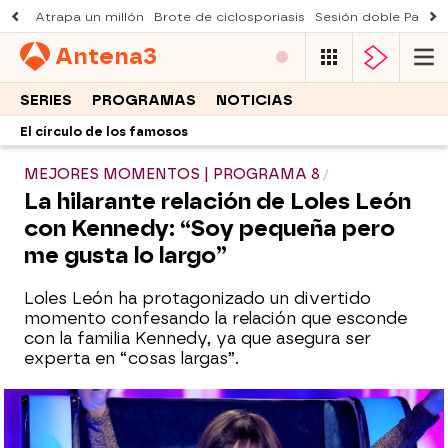
Atrapa un millón
Brote de ciclosporiasis
Sesión doble Padre
Antena
3
SERIES
PROGRAMAS
NOTICIAS
El círculo de los famosos
MEJORES MOMENTOS | PROGRAMA 8
La hilarante relación de Loles León
con Kennedy: “Soy pequeña pero
me gusta lo largo”
Loles León ha protagonizado un divertido
momento confesando la relación que esconde
con la familia Kennedy, ya que asegura ser
experta en “cosas largas”.
María del Monte, El Sevilla y Loles León,
entre los invitados de esta noche en ‘El