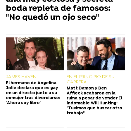
boda repleta de famosos:
"No quedó un ojo seco"
JAMES HAVEN
EN EL PRINCIPIO DE SU
CARRERA
El hermano de Angelina
Jolie declara que es gay
Matt Damon y Ben
en un directo junto a su
Affleck acabaron en la
exmujer tras divorciarse:
ruina a pesar de vender El
"Ahora soy libre"
indomable Will Hunting:
"Tuvimos que buscar otro
trabajo"