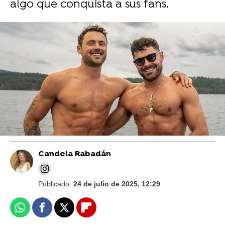
algo que conquista a sus fans.
Vídeo: Gtres | Foto: Instagram @zacefron
El hermano de Zac Efron, Dylan, afirma
que la gente "se ducha demasiado" y que
no hace falta tanto jabón
Candela Rabadán
Publicado:
24 de julio de 2025, 12:29
Whatsapp
Facebook
X
Flipboard