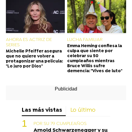
AHORA ES ACTRIZ DE
LUCHA FAMILIAR
SERIES
Emma Heming confiesa la
culpa que siente por
Michelle Pfeiffer asegura
celebrar su 50
que no quiere volver a
cumpleaños mientras
protagonizar una película:
Bruce Willis sufre
"Lo juro por Dios"
demencia: "Vives de luto"
Las más vistas
Lo último
POR SU 79 CUMPLEAÑOS
Arnold Schwarzenegger y su