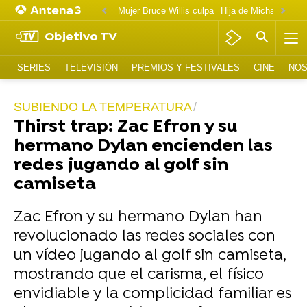
Mujer Bruce Willis culpa
Objetivo TV
SERIES
TELEVISIÓN
PREMIOS Y FESTIVALES
CINE
NOS
SUBIENDO LA TEMPERATURA
Thirst trap: Zac Efron y su
hermano Dylan encienden las
redes jugando al golf sin
camiseta
Zac Efron y su hermano Dylan han
revolucionado las redes sociales con
un vídeo jugando al golf sin camiseta,
mostrando que el carisma, el físico
envidiable y la complicidad familiar es