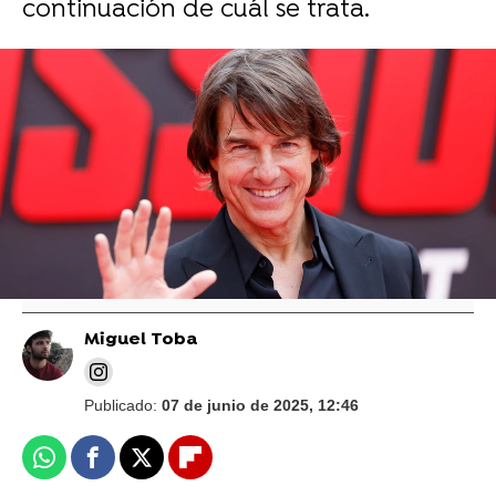
continuación de cuál se trata.
Vídeo: Paramount Pictures | Foto: Gtres
Así habla Tom Cruise sobre Ana de Armas
y esta es la reacción de la actriz: Tras los
rumores de romance
Miguel Toba
Publicado:
07 de junio de 2025, 12:46
Whatsapp
Facebook
X
Flipboard