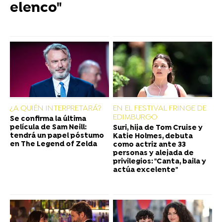
elenco"
¿A QUIÉN INTERPRETARÁ?
EN EL FESTIVAL FRINGE DE
EDIMBURGO
Se confirma la última
película de Sam Neill:
Suri, hija de Tom Cruise y
tendrá un papel póstumo
Katie Holmes, debuta
en The Legend of Zelda
como actriz ante 33
personas y alejada de
privilegios: "Canta, baila y
actúa excelente"