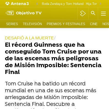
Boda Zendaya y Tom Holland
Hija Tom Cruise 
Objetivo TV
SERIES
TELEVISIÓN
PREMIOS Y FESTIVALES
CINE
NOS
DESAFIÓ A LA MUERTE
El récord Guinness que ha
conseguido Tom Cruise por una
de las escenas más peligrosas
de Misión Imposible: Sentencia
Final
Tom Cruise ha batido un récord
mundial en una de sus escenas más
arriesgadas de Misión Imposible:
Sentencia Final. Descubre a