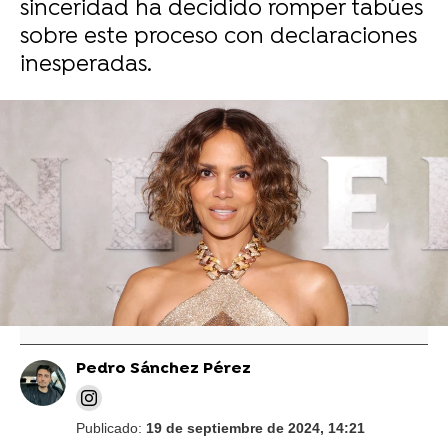
sinceridad ha decidido romper tabúes
sobre este proceso con declaraciones
inesperadas.
Vídeo: Gtres I Foto: Getty
Halle Berry, alarmada por la situación de su
hijo con Olivier Martinez suplica la custodia
completa
Pedro Sánchez Pérez
Publicado:
19 de septiembre de 2024, 14:21