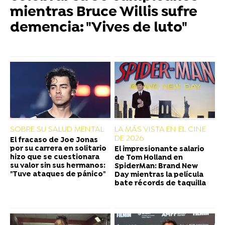
mientras Bruce Willis sufre
demencia: "Vives de luto"
SOBRE SU SALUD MENTAL
LA MÁS VISTA EN EL CINE
DE 2026
El fracaso de Joe Jonas
por su carrera en solitario
El impresionante salario
hizo que se cuestionara
de Tom Holland en
su valor sin sus hermanos:
SpiderMan: Brand New
"Tuve ataques de pánico"
Day mientras la película
bate récords de taquilla