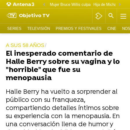
Mujer Bruce Willis culpa
Objetivo TV
SERIES
TELEVISIÓN
PREMIOS Y FESTIVALES
CINE
NOS
A SUS 58 AÑOS
El inesperado comentario de
Halle Berry sobre su vagina y lo
"horrible" que fue su
menopausia
Halle Berry ha vuelto a sorprender al
público con su franqueza,
compartiendo detalles íntimos sobre
su experiencia con la menopausia. En
una conversación llena de humor y